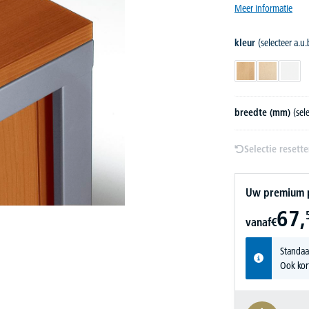
Meer informatie
kleur
(selecteer a.u.
beukdecor
esdoorndec
wit
breedte (mm)
(sel
Selectie resett
Uw premium pr
67,
vanaf
€
Standaa
Ook kor