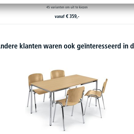
45 varianten om uit te kiezen
€
359,-
vanaf
ndere klanten waren ook geïnteresseerd in d