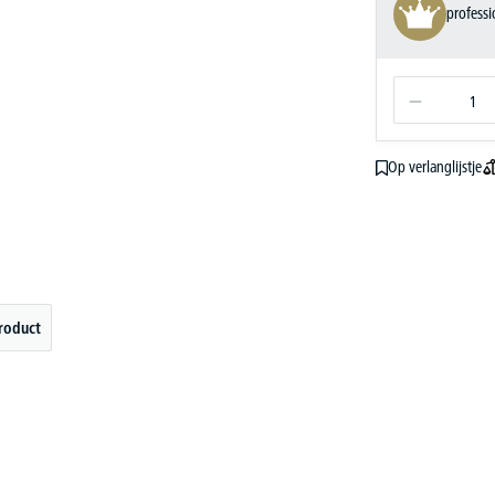
profess
Op verlanglijstje
roduct