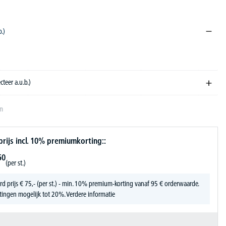
b.)
or
ecteer a.u.b.)
en
ijs incl. 10% premiumkorting::
50
(per st.)
rd prijs
€
75,-
(per st.) - min. 10% premium-korting vanaf 95 € orderwaarde.
tingen mogelijk tot 20%.
Verdere informatie