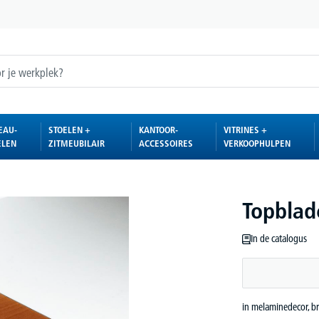
EAU-
STOELEN +
KANTOOR-
VITRINES +
ELEN
ZITMEUBILAIR
ACCESSOIRES
VERKOOPHULPEN
Topblad
In de catalogus
in melaminedecor, b