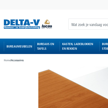
oekopdracht
Ga naar de hoofdnavigatie
BUREAUS EN
KASTEN, LADEBLOKKEN
BUR
BUREAUMEUBELEN
TAFELS
EN REKKEN
STO
Home
/
Accessoires
Afbeeldingengalerij overslaan