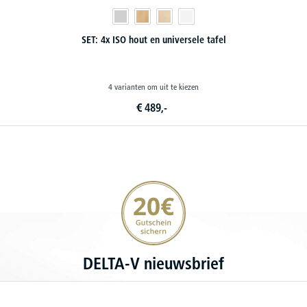
SET: Kantine-stapelstoelen & -tafels
8 varianten om uit te kiezen
€
219,
90
vanaf
20€ korting verzekeren
DELTA-V nieuwsbrief