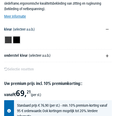
sledeframe, ergonomische kwaliteitsbekleding van zitting en rugleuning
(bekleding of netbespanning).
Meer informatie
kleur
(selecteer a.u.b.)
donkergrijs
zwart
onderstel kleur
(selecteer a.u.b.)
Selectie resetten
Uw premium prijs incl. 10% premiumkorting::
69,
21
vanaf
€
(per st.)
Standaard prijs
€
76,
90
(per st.) - min. 10% premium-korting vanaf
95 € orderwaarde. Ook kortingen mogelijk tot 20%.
Verdere