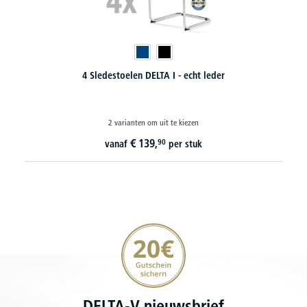
Sledestoelen LAS VEGAS
14 varianten om uit te kiezen
€
109,
90
vanaf
i. p. v.
€
114,
90
20€ korting verzekeren
DELTA-V nieuwsbrief