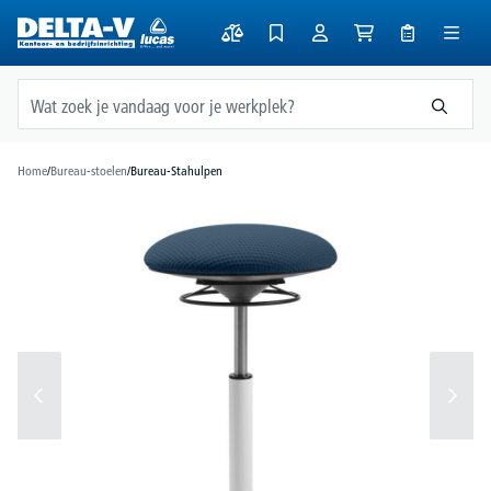
hoofdinhoud
Home
/
Bureau-stoelen
/
Bureau-Stahulpen
Afbeeldingengalerij overslaan