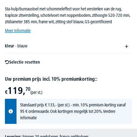
Sta-hulp/bureaustoel met schommeleffect voor het versterken van de rug,
traploze zitverstelling, schotelvoet met noppenbodem, zithoogte 520-720 mm,
zitdiameter 385 mm, frame wit, zitting stof blauw, GS-gecertificeerd
Meer informatie
kleur
- blauw
Selectie resetten
Uw premium prijs incl. 10% premiumkorting::
119,
70
€
(per st.)
Standaard prijs
€
133,-
(per st.) - min. 10% premium-korting vanaf
95 € orderwaarde. Ook kortingen mogelijk tot 20%.
Verdere
informatie
Levering:
binnen 20 werkdagen, franco gelijkvloers