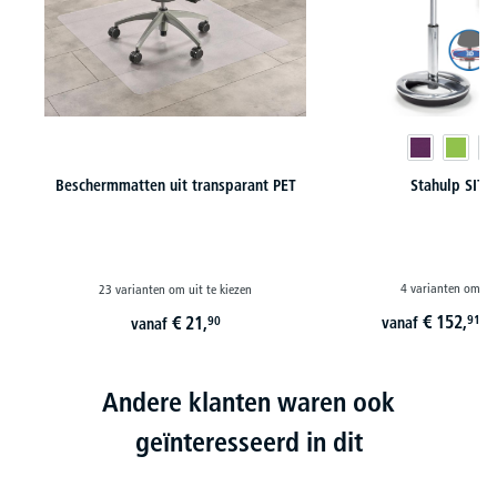
Beschermmatten uit transparant PET
Stahulp SITN
4 varianten om uit
23 varianten om uit te kiezen
€
152,
€
21,
91
90
vanaf
vanaf
i
Andere klanten waren ook
geïnteresseerd in dit