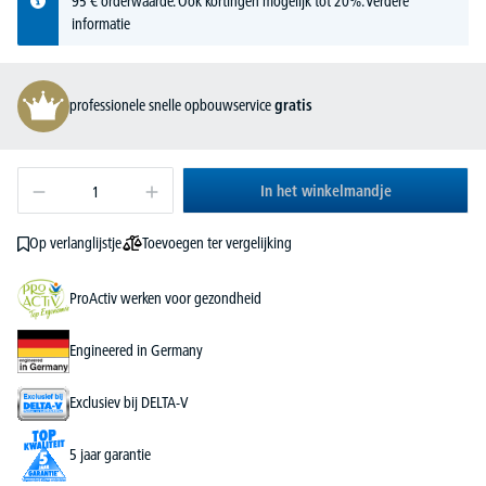
95 € orderwaarde. Ook kortingen mogelijk tot 20%.
Verdere
informatie
professionele snelle opbouwservice
gratis
In het winkelmandje
Toevoegen ter vergelijking
Op verlanglijstje
ProActiv werken voor gezondheid
Engineered in Germany
Exclusiev bij DELTA-V
5 jaar garantie