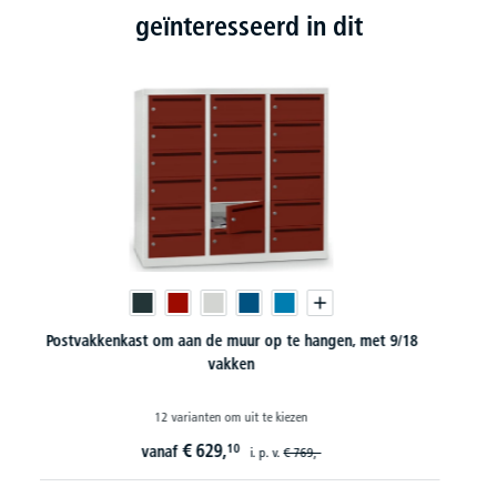
geïnteresseerd in dit
Vakkenkasten OFFICE-LINE met 2 x 5 vakken
60 varianten om uit te kiezen
€
737,
10
vanaf
i. p. v.
€
909,-