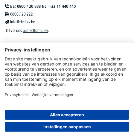
BE: 0800 / 20 888 NL: +32 11 440 440
0800 / 20 222
info@delta-v.be
Of via ons
contactformulier
.
DELTA-V Lucas
Klantenservice
Over DELTA-V
Catalogus & reclame
Onze aanbiedingen richten zich uitsluitend tot bedrijven, zelfstandigen, vrije beroepen
en organisaties.
* Alle prijzen zijn excl. BTW en deze dient u bij te rekenen