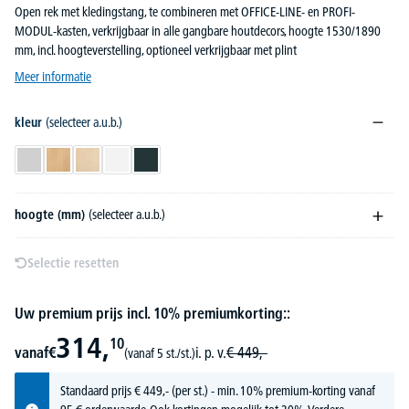
Open rek met kledingstang, te combineren met OFFICE-LINE- en PROFI-
MODUL-kasten, verkrijgbaar in alle gangbare houtdecors, hoogte 1530/1890
mm, incl. hoogteverstelling, optioneel verkrijgbaar met plint
Meer informatie
kleur
(selecteer a.u.b.)
lichtgrijs
beukdecor
esdoorndecor
wit
antraciet
hoogte (mm)
(selecteer a.u.b.)
Selectie resetten
Uw premium prijs incl. 10% premiumkorting::
314,
10
vanaf
€
i. p. v.
€
449,-
(vanaf 5 st./st.)
Standaard prijs
€
449,-
(per st.) - min. 10% premium-korting vanaf