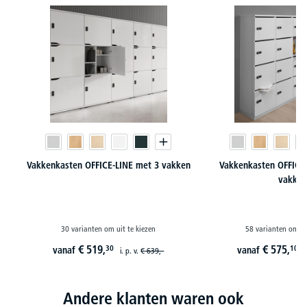
Vakkenkasten OFFICE-LINE met 3 vakken
Vakkenkasten OFFICE-
vakke
30 varianten om uit te kiezen
58 varianten om ui
€
519,
€
575,
30
10
vanaf
vanaf
i. p. v.
€
639,-
i
Andere klanten waren ook