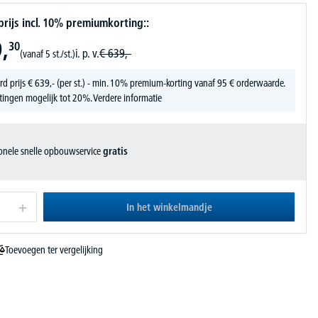
ijs incl. 10% premiumkorting::
,
30
i. p. v.
€
639,-
(vanaf 5 st./st.)
rd prijs
€
639,-
(per st.) - min. 10% premium-korting vanaf 95 € orderwaarde.
tingen mogelijk tot 20%.
Verdere informatie
ionele snelle opbouwservice
gratis
In het winkelmandje
Toevoegen ter vergelijking