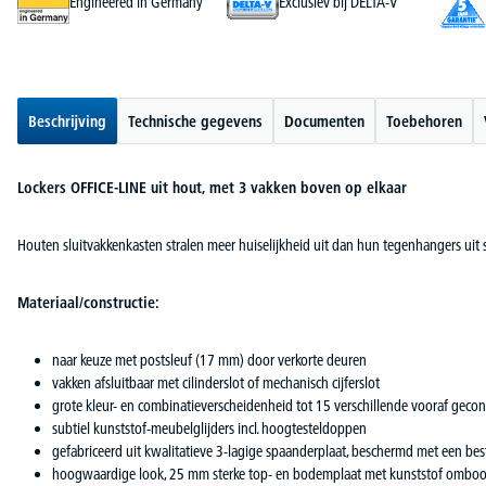
Engineered in Germany
Exclusiev bij DELTA-V
Beschrijving
Technische gegevens
Documenten
Toebehoren
Lockers OFFICE-LINE uit hout, met 3 vakken boven op elkaar
Houten sluitvakkenkasten stralen meer huiselijkheid uit dan hun tegenhangers uit 
Materiaal/constructie:
naar keuze met postsleuf (17 mm) door verkorte deuren
vakken afsluitbaar met cilinderslot of mechanisch cijferslot
grote kleur- en combinatieverscheidenheid tot 15 verschillende vooraf geco
subtiel kunststof-meubelglijders incl. hoogtesteldoppen
gefabriceerd uit kwalitatieve 3-lagige spaanderplaat, beschermd met een b
hoogwaardige look, 25 mm sterke top- en bodemplaat met kunststof ombo