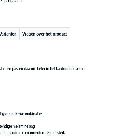
5 jaar garantie
Varianten
Vragen over het product
staal en passen daarom beter in het kantoorlandschap.
nfigureerd kleurcombinaties
estendige melaminelaag
ording, andere componenten 18 mm sterk