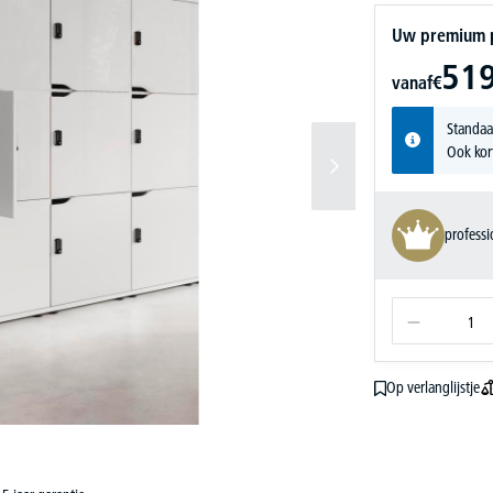
Uw premium pr
519
vanaf
€
Standaa
Ook kor
profess
Op verlanglijstje