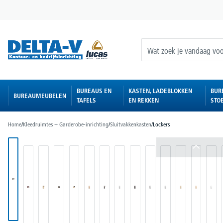
oekopdracht
Ga naar de hoofdnavigatie
BUREAUS EN
KASTEN, LADEBLOKKEN
BUR
BUREAUMEUBELEN
TAFELS
EN REKKEN
STO
Home
/
Kleedruimtes + Garderobe-inrichting
/
Sluitvakkenkasten
/
Lockers
Afbeeldingengalerij overslaan