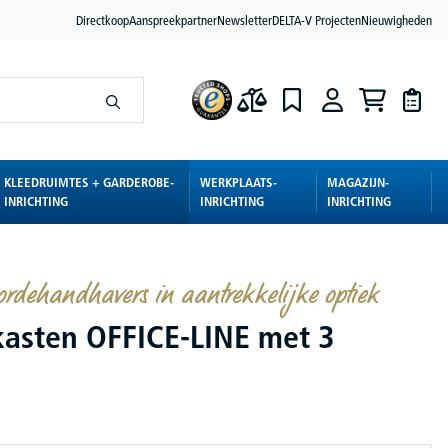
Directkoop
Aanspreekpartner
Newsletter
DELTA-V Projecten
Nieuwigheden
KLEEDRUIMTES + GARDEROBE-
WERKPLAATS-
MAGAZIJN-
INRICHTING
INRICHTING
INRICHTING
ordehandhavers in aantrekkelijke optiek
asten OFFICE-LINE met 3