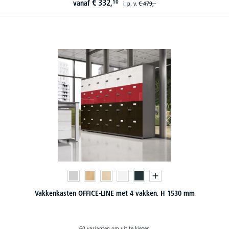
€
332,
10
vanaf
i. p. v.
€
479,-
Vakkenkasten OFFICE-LINE met 4 vakken, H 1530 mm
60 varianten om uit te kiezen