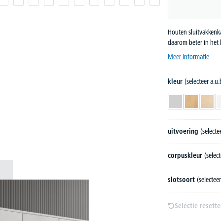
Houten sluitvakkenka
daarom beter in het
Meer informatie
kleur
(selecteer a.u.
lichtgrijs
beukdecor
esdo
uitvoering
(selectee
corpuskleur
(select
slotsoort
(selecteer
Selectie resett