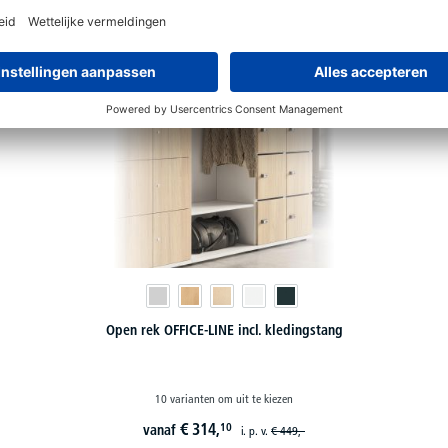
Open rek OFFICE-LINE incl. kledingstang
10 varianten om uit te kiezen
€
314,
10
vanaf
i. p. v.
€
449,-