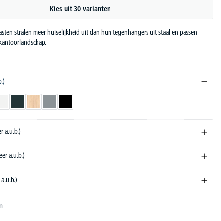
Kies uit 30 varianten
sten stralen meer huiselijkheid uit dan hun tegenhangers uit staal en passen
 kantoorlandschap.
b.)
orndecor
wit
antraciet
licht eik
grijs
zwart
r a.u.b.)
eer a.u.b.)
 a.u.b.)
en