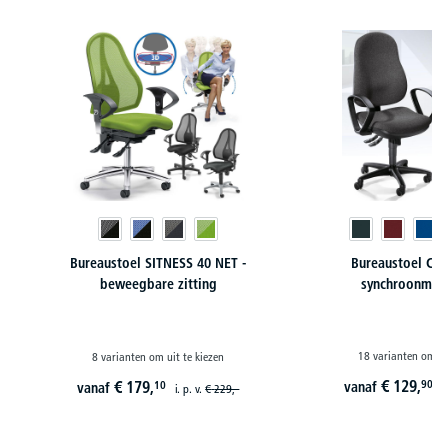
Productgalerij overslaan
Bureaustoel SITNESS 40 NET -
Bureaustoel CO
beweegbare zitting
synchroonmec
18 varianten om ui
8 varianten om uit te kiezen
€
129,
€
179,
90
10
vanaf
vanaf
i
i. p. v.
€
229,-