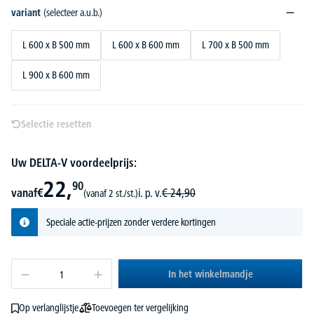
variant
(selecteer a.u.b.)
L 600 x B 500 mm
L 600 x B 600 mm
L 700 x B 500 mm
L 900 x B 600 mm
Selectie resetten
Uw DELTA-V voordeelprijs:
22,
90
vanaf
€
i. p. v.
€
24,
90
(vanaf 2 st./st.)
Speciale actie-prijzen zonder verdere kortingen
In het winkelmandje
Toevoegen ter vergelijking
Op verlanglijstje