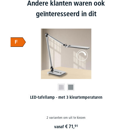
Andere klanten waren ook
geïnteresseerd in dit
F
LED-tafellamp - traploos dimbaar
2 varianten om uit te kiezen
€
53,
91
vanaf