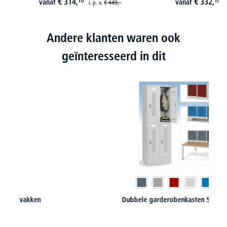
€
314,
€
332,
10
10
vanaf
vanaf
i. p. v.
€
449,-
i
Andere klanten waren ook
geïnteresseerd in dit
Dubbele garderobenkasten SYSTEM SP1