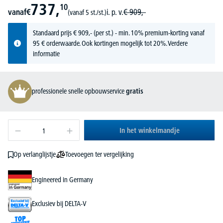
737,
10
vanaf
€
i. p. v.
€
909,-
(vanaf 5 st./st.)
Standaard prijs
€
909,-
(per st.) - min. 10% premium-korting vanaf
95 € orderwaarde. Ook kortingen mogelijk tot 20%.
Verdere
informatie
professionele snelle opbouwservice
gratis
In het winkelmandje
Toevoegen ter vergelijking
Op verlanglijstje
Engineered in Germany
Exclusiev bij DELTA-V