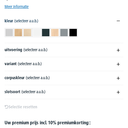
Meer informatie
kleur
(selecteer a.u.b.)
lichtgrijs
beukdecor
esdoorndecor
wit
antraciet
licht eik
grijs
zwart
uitvoering
(selecteer a.u.b.)
variant
(selecteer a.u.b.)
corpuskleur
(selecteer a.u.b.)
slotsoort
(selecteer a.u.b.)
Selectie resetten
Uw premium prijs incl. 10% premiumkorting::