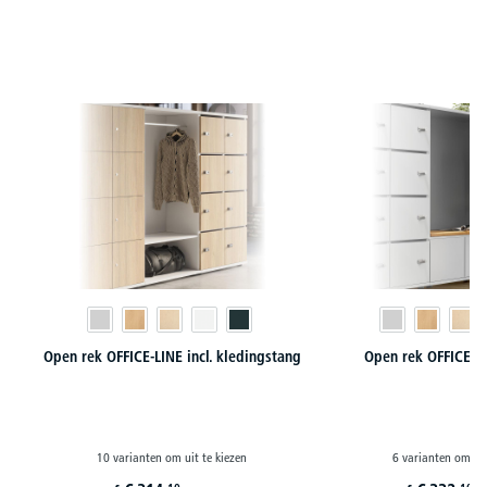
Productgalerij overslaan
Open rek OFFICE-LINE incl. kledingstang
Open rek OFFICE-LIN
10 varianten om uit te kiezen
6 varianten om uit