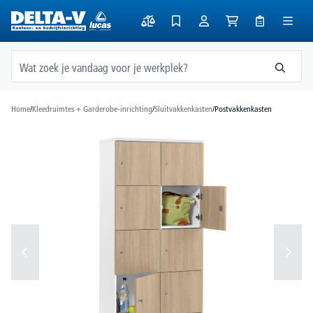
hoofdinhoud
Home
/
Kleedruimtes + Garderobe-inrichting
/
Sluitvakkenkasten
/
Postvakkenkasten
Afbeeldingengalerij overslaan