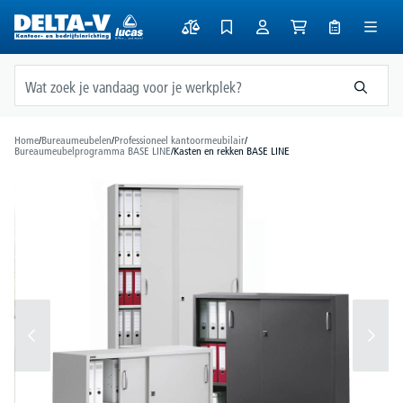
hoofdinhoud
Home
/
Bureaumeubelen
/
Professioneel kantoormeubilair
/
Bureaumeubelprogramma BASE LINE
/
Kasten en rekken BASE LINE
Afbeeldingengalerij overslaan