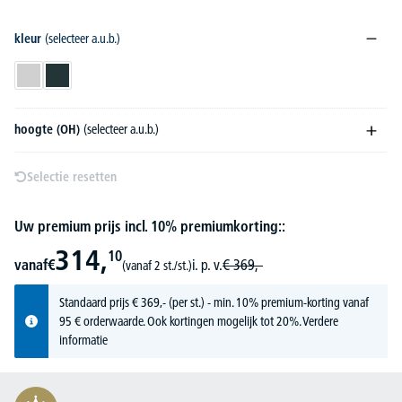
kleur
(selecteer a.u.b.)
lichtgrijs
antraciet
hoogte (OH)
(selecteer a.u.b.)
Selectie resetten
Uw premium prijs incl. 10% premiumkorting::
314,
10
vanaf
€
i. p. v.
€
369,-
(vanaf 2 st./st.)
Standaard prijs
€
369,-
(per st.) - min. 10% premium-korting vanaf
95 € orderwaarde. Ook kortingen mogelijk tot 20%.
Verdere
informatie