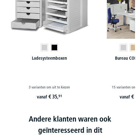
Ladesysteemboxen
Bureau COM
3 varianten om uit te kiezen
15 varianten om ui
€
35,
€
23
91
vanaf
vanaf
Andere klanten waren ook
geïnteresseerd in dit