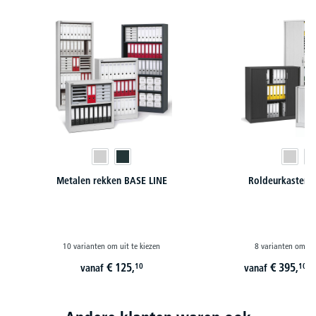
Metalen rekken BASE LINE
Roldeurkasten 
10 varianten om uit te kiezen
8 varianten om uit
€
125,
€
395,
10
10
vanaf
vanaf
i