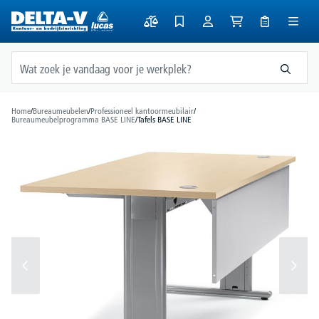
hoofdinhoud
Home
/
Bureaumeubelen
/
Professioneel kantoormeubilair
/
Bureaumeubelprogramma BASE LINE
/
Tafels BASE LINE
Afbeeldingengalerij overslaan