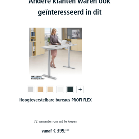
Andere klanten waren ook
geïnteresseerd in dit
Hoogteverstelbare bureaus COMFORT II PROFI MODUL
85 varianten om uit te kiezen
€
53,
91
vanaf