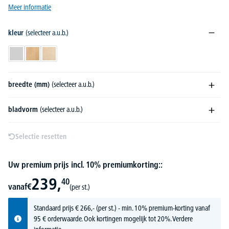
Meer informatie
kleur
(selecteer a.u.b.)
lichtgrijs
beukdecor
esdoorndecor
breedte (mm)
(selecteer a.u.b.)
bladvorm
(selecteer a.u.b.)
Selectie resetten
Uw premium prijs incl. 10% premiumkorting::
239,
40
vanaf
€
(per st.)
Standaard prijs
€
266,-
(per st.) - min. 10% premium-korting vanaf
95 € orderwaarde. Ook kortingen mogelijk tot 20%.
Verdere