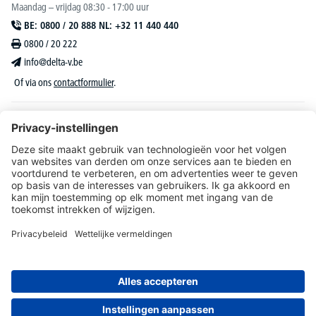
Maandag – vrijdag 08:30 - 17:00 uur
BE: 0800 / 20 888 NL: +32 11 440 440
0800 / 20 222
info@delta-v.be
Of via ons
contactformulier
.
DELTA-V Lucas
Klantenservice
Over DELTA-V
Catalogus & reclame
Onze aanbiedingen richten zich uitsluitend tot bedrijven, zelfstandigen, vrije beroepen
en organisaties.
* Alle prijzen zijn excl. BTW en deze dient u bij te rekenen