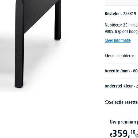
Bestelnr.:
288819
Nootdecor, 25 mm di
9005, traploos hoog
Meer informatie
kleur
- nootdecor
breedte (mm)
- 80
onderstel kleur
- 
Selectie resett
Uw premium pr
359,
10
€
(p