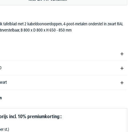
k tafelblad met 2 kabeldoorvoerdoppen, 4-poot-metalen onderstel in zwart RAL
teverstelbaar, B 800 x D 800 x H 650 - 850 mm
0
zwart
en
ijs incl. 10% premiumkorting::
er st.)