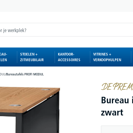
EAU-
STOELEN +
KANTOOR-
VITRINES +
ELEN
ZITMEUBILAIR
ACCESSOIRES
VERKOOPHULPEN
ODUL
/
Bureautafels PROFI MODUL
DE PREMI
Bureau 
zwart