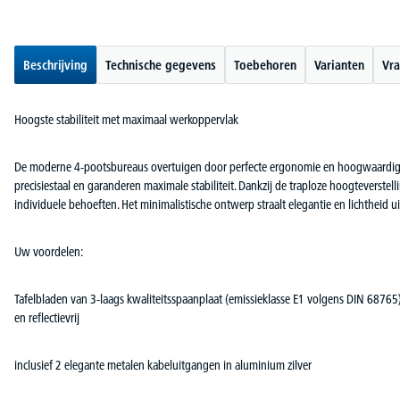
Beschrijving
Technische gegevens
Toebehoren
Varianten
Vra
Hoogste stabiliteit met maximaal werkoppervlak
De moderne 4-pootsbureaus overtuigen door perfecte ergonomie en hoogwaardige 
precisiestaal en garanderen maximale stabiliteit. Dankzij de traploze hoogteverst
individuele behoeften. Het minimalistische ontwerp straalt elegantie en lichtheid 
Uw voordelen:
Tafelbladen van 3-laags kwaliteitsspaanplaat (emissieklasse E1 volgens DIN 687
en reflectievrij
inclusief 2 elegante metalen kabeluitgangen in aluminium zilver