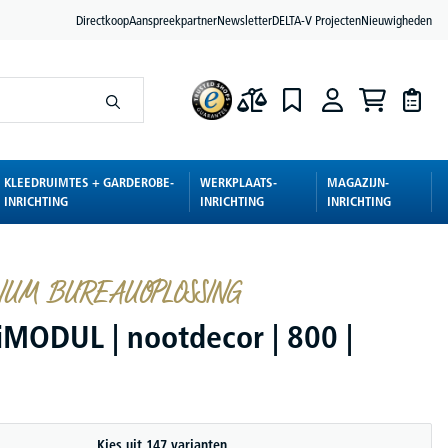
Directkoop
Aanspreekpartner
Newsletter
DELTA-V Projecten
Nieuwigheden
KLEEDRUIMTES + GARDEROBE-
WERKPLAATS-
MAGAZIJN-
INRICHTING
INRICHTING
INRICHTING
UM BUREAUOPLOSSING
iMODUL | nootdecor | 800 |
Kies uit 147 varianten