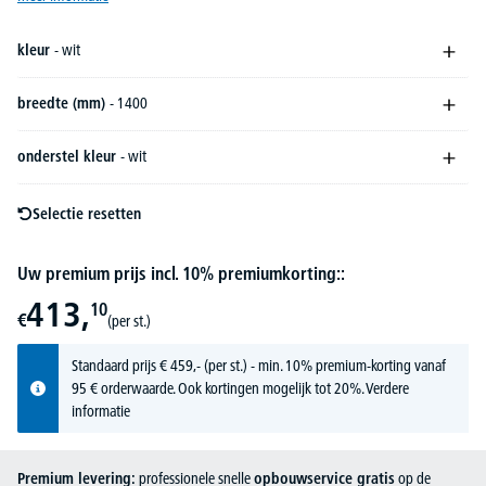
kleur
- wit
breedte (mm)
- 1400
onderstel kleur
- wit
Selectie resetten
Uw premium prijs incl. 10% premiumkorting::
413,
10
€
(per st.)
Standaard prijs
€
459,-
(per st.) - min. 10% premium-korting vanaf
95 € orderwaarde. Ook kortingen mogelijk tot 20%.
Verdere
informatie
Premium levering:
professionele snelle
opbouwservice gratis
op de