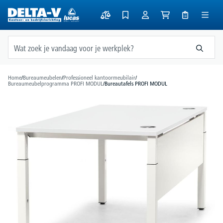
hoofdinhoud
Home
/
Bureaumeubelen
/
Professioneel kantoormeubilair
/
Bureaumeubelprogramma PROFI MODUL
/
Bureautafels PROFI MODUL
Afbeeldingengalerij overslaan