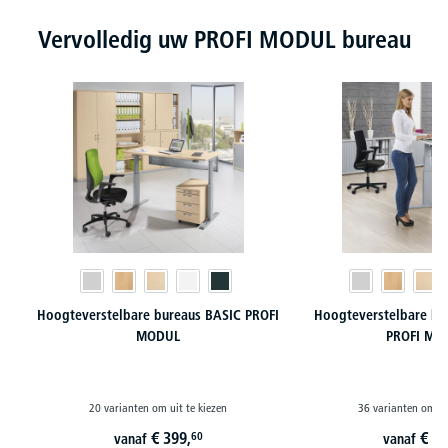
Productgalerij overslaan
Vervolledig uw PROFI MODUL bureau
Hoogteverstelbare bureaus BASIC PROFI
Hoogteverstelbare b
MODUL
PROFI MO
20 varianten om uit te kiezen
36 varianten om ui
€
399,
€
51
60
vanaf
vanaf