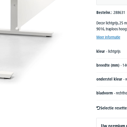
Bestelnr.:
288631
Decor lichtgrijs, 25
9016, traploos hoog
Meer informatie
kleur
- lichtgrijs
breedte (mm)
- 1
onderstel kleur
- 
bladvorm
- rechth
Selectie resett
Uw premium pr