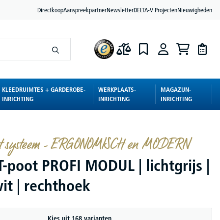
Directkoop
Aanspreekpartner
Newsletter
DELTA-V Projecten
Nieuwigheden
KLEEDRUIMTES + GARDEROBE-
WERKPLAATS-
MAGAZIJN-
INRICHTING
INRICHTING
INRICHTING
t systeem - ERGONOMISCH en MODERN
-poot PROFI MODUL | lichtgrijs |
it | rechthoek
Kies uit 168 varianten