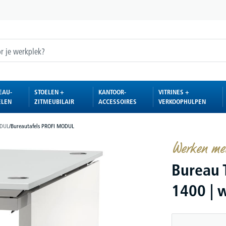
EAU-
STOELEN +
KANTOOR-
VITRINES +
ELEN
ZITMEUBILAIR
ACCESSOIRES
VERKOOPHULPEN
ODUL
/
Bureautafels PROFI MODUL
Werken me
Bureau T
1400 | w