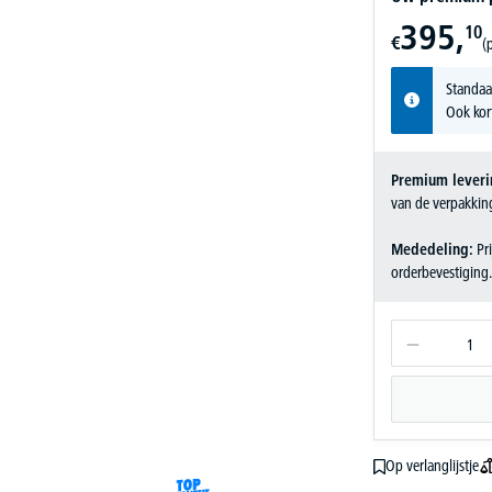
395,
10
€
(p
Standaa
Ook kor
Premium leveri
van de verpakkin
Mededeling:
Pri
orderbevestiging
Op verlanglijstje