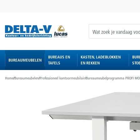
oekopdracht
Ga naar de hoofdnavigatie
BUREAUS EN
KASTEN, LADEBLOKKEN
BUR
BUREAUMEUBELEN
TAFELS
EN REKKEN
STO
Home
/
Bureaumeubelen
/
Professioneel kantoormeubilair
/
Bureaumeubelprogramma PROFI M
Afbeeldingengalerij overslaan