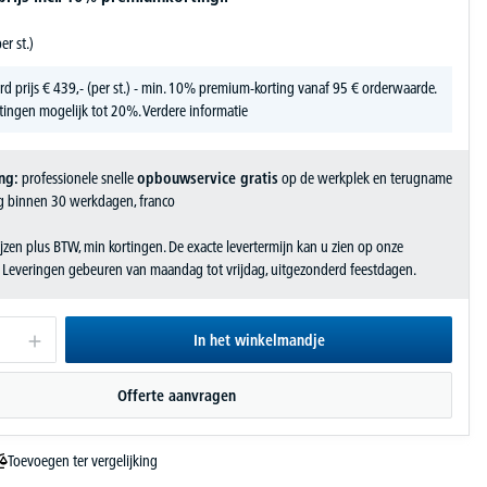
er st.)
rd prijs
€
439,-
(per st.) - min. 10% premium-korting vanaf 95 € orderwaarde.
tingen mogelijk tot 20%.
Verdere informatie
ng:
professionele snelle
opbouwservice gratis
op de werkplek en terugname
g binnen 30 werkdagen, franco
jzen plus BTW, min kortingen. De exacte levertermijn kan u zien op onze
. Leveringen gebeuren van maandag tot vrijdag, uitgezonderd feestdagen.
In het winkelmandje
Offerte aanvragen
Toevoegen ter vergelijking