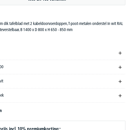
 mm dik tafelblad met 2 kabeldoorvoerdoppen, T-poot-metalen onderstel in wit RAL
teverstelbaar, B 1400 x D 800 x H 650 - 850 mm
400
wit
oek
en
ijs incl. 10% premiumkorting::