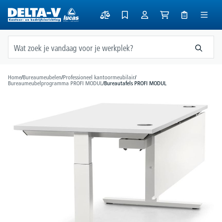
hoofdinhoud
Home
/
Bureaumeubelen
/
Professioneel kantoormeubilair
/
Bureaumeubelprogramma PROFI MODUL
/
Bureautafels PROFI MODUL
Afbeeldingengalerij overslaan