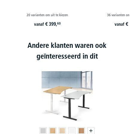
20 varianten om uit te kiezen
36 varianten om ui
€
399,
€
51
60
vanaf
vanaf
Andere klanten waren ook
geïnteresseerd in dit