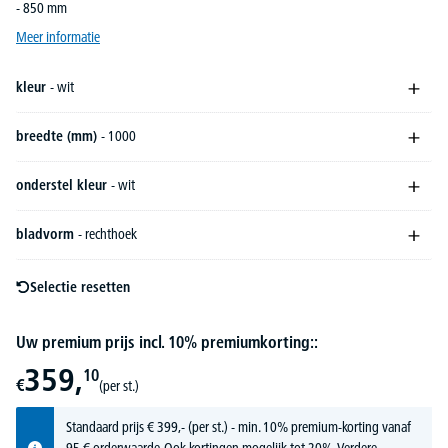
- 850 mm
Meer informatie
kleur
- wit
breedte (mm)
- 1000
onderstel kleur
- wit
bladvorm
- rechthoek
Selectie resetten
Uw premium prijs incl. 10% premiumkorting::
359,
10
€
(per st.)
Standaard prijs
€
399,-
(per st.) - min. 10% premium-korting vanaf
95 € orderwaarde. Ook kortingen mogelijk tot 20%.
Verdere