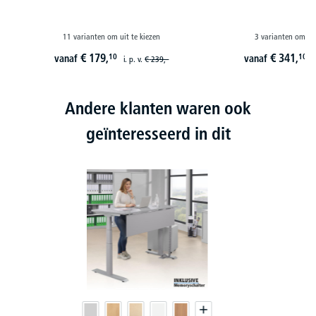
11 varianten om uit te kiezen
3 varianten om uit
€
179,
€
341,
10
10
vanaf
vanaf
i. p. v.
€
239,-
i
Andere klanten waren ook
geïnteresseerd in dit