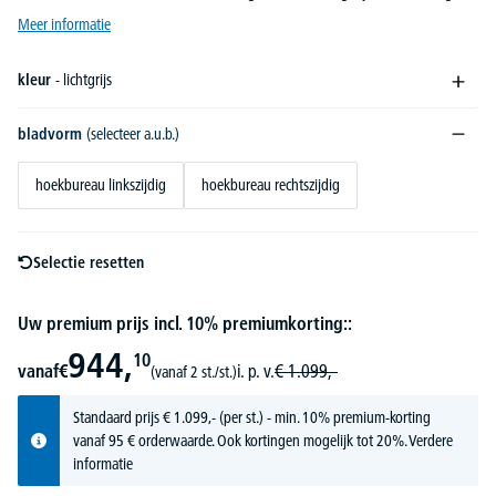
Meer informatie
kleur
- lichtgrijs
bladvorm
(selecteer a.u.b.)
hoekbureau linkszijdig
hoekbureau rechtszijdig
Selectie resetten
Uw premium prijs incl. 10% premiumkorting::
944,
10
vanaf
€
i. p. v.
€
1.099,-
(vanaf 2 st./st.)
Standaard prijs
€
1.099,-
(per st.) - min. 10% premium-korting
vanaf 95 € orderwaarde. Ook kortingen mogelijk tot 20%.
Verdere
informatie