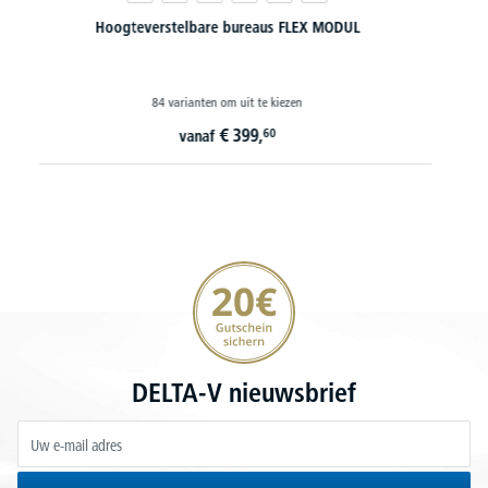
Hoogteverstelbaar hoekbureau FLEX MODUL
8 varianten om uit te kiezen
€
798,
30
vanaf
i. p. v.
€
949,-
20€ korting verzekeren
DELTA-V nieuwsbrief