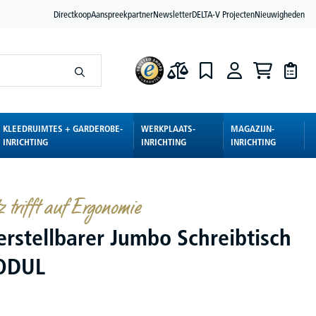
Directkoop
Aanspreekpartner
Newsletter
DELTA-V Projecten
Nieuwigheden
KLEEDRUIMTES + GARDEROBE-
WERKPLAATS-
MAGAZIJN-
INRICHTING
INRICHTING
INRICHTING
z trifft auf Ergonomie
rstellbarer Jumbo Schreibtisch
ODUL