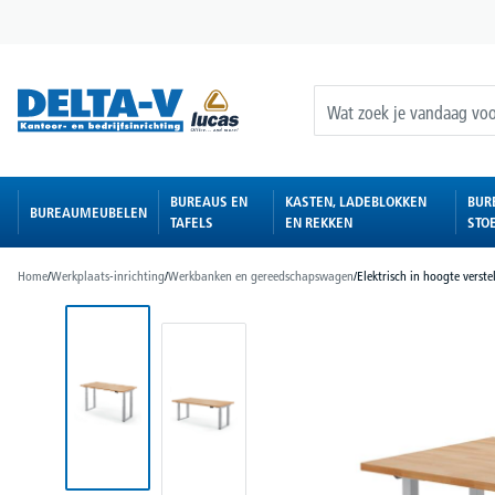
oekopdracht
Ga naar de hoofdnavigatie
BUREAUS EN
KASTEN, LADEBLOKKEN
BUR
BUREAUMEUBELEN
TAFELS
EN REKKEN
STO
Home
/
Werkplaats-inrichting
/
Werkbanken en gereedschapswagen
/
Elektrisch in hoogte verst
Afbeeldingengalerij overslaan