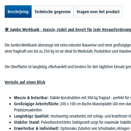
Beschrijving
Technische gegevens
Vragen over het product
🛠️ Jumbo Werkbank - massiv, stabil und bereit für jede Herausforderun
Die Jumbo Werkbank überzeugt mit extra robuster Bauweise und einer großzügigen
einer Tragkraft von bis zu 250 kg ist sie ideal für Werkstatt, Produktion und Handw
Die Oberfläche ist langlebig, ölbehandelt und bestens für den täglichen Einsatz gee
Vorteile auf einen Blick
Massiv & belastbar:
Stabile Konstruktion mit 300 kg Traglast - perfekt f
Großzügige Arbeitsfläche
: 200 x 100 cm Buche-Massivplatte (40 mm stark)
Präzisionsarbeiten.
Langlebige Qualität:
Hochwertig verarbeitet, mit schlag- und kratzfester 
Stabiler Stand:
Pulverbeschichtetes Stahlgestell sorgt für maximale Stabilit
Erweiterbar & individuell:
Optionales Zubehör wie Schubladen, Ablagen 