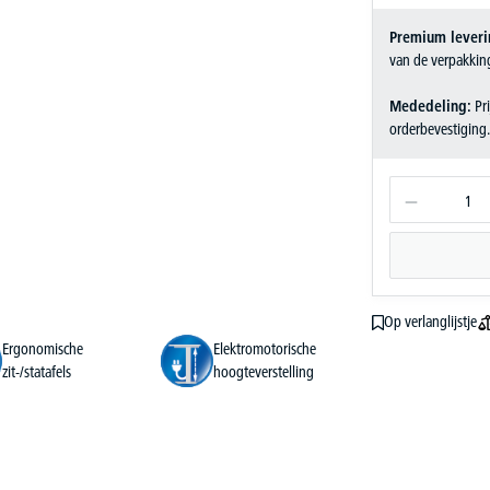
Premium leveri
van de verpakkin
Mededeling:
Pri
orderbevestiging
Op verlanglijstje
Ergonomische
Elektromotorische
zit-/statafels
hoogteverstelling