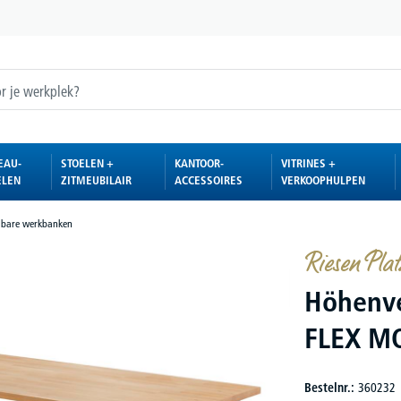
EAU-
STOELEN +
KANTOOR-
VITRINES +
ELEN
ZITMEUBILAIR
ACCESSOIRES
VERKOOPHULPEN
elbare werkbanken
Riesen Plat
Höhenve
FLEX M
Bestelnr.:
360232