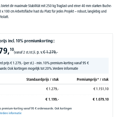
ietet dir maximale Stabilität mit 250 kg Traglast und einer 40 mm starken Buche-
0 x 100 cm Arbeitsfläche hast du Platz für jedes Projekt – robust, langlebig und
kstatt.
ijs incl. 10% premiumkorting::
79,
10
i. p. v.
€
1.279,-
(vanaf 2 st./st.)
rd prijs
€
1.279,-
(per st.) - min. 10% premium-korting vanaf 95 €
arde. Ook kortingen mogelijk tot 20%.
Verdere informatie
Standaardprijs / stuk
Premiumprijs* / stuk
€
1.279,-
€
1.151,
10
€
1.199,-
€
1.079,
10
% premium-korting vanaf 95 € orderwaarde. Ook kortingen
erdere informatie