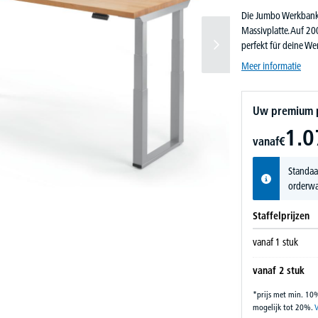
Die Jumbo Werkbank b
Massivplatte. Auf 20
perfekt für deine Wer
Meer informatie
Uw premium pr
1.0
vanaf
€
Standaa
orderwa
Staffelprijzen
vanaf
1
stuk
vanaf
2
stuk
*prijs met min. 10
mogelijk tot 20%.
V