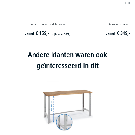
mm
3 varianten om uit te kiezen
4 varianten om uit
€
159,-
€
349,-
vanaf
vanaf
i. p. v.
€
239,-
i
Andere klanten waren ook
geïnteresseerd in dit