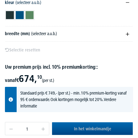
kleur
(selecteer a.u.b.)
antracietgrijs RAL 7016
gentiaanblauw RAL 5010
resedagroen RAL 6011
breedte (mm)
(selecteer a.u.b.)
Selectie resetten
Uw premium prijs incl. 10% premiumkorting::
674,
10
vanaf
€
(per st.)
Standaard prijs
€
749,-
(per st.) - min. 10% premium-korting vanaf
95 € orderwaarde. Ook kortingen mogelijk tot 20%.
Verdere
informatie
In het winkelmandje