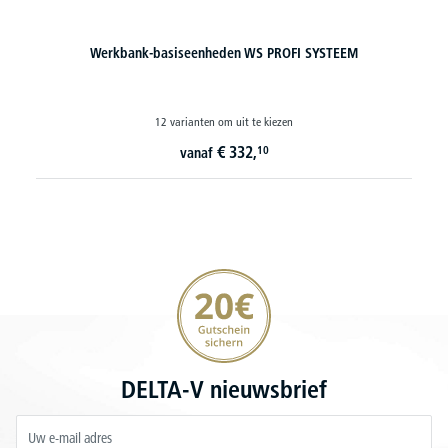
Systeem werkbanken met 3 lades, 1 open vak, 1 draaideur met
legbord
18 varianten om uit te kiezen
€
1.214,
10
vanaf
20€ korting verzekeren
DELTA-V nieuwsbrief