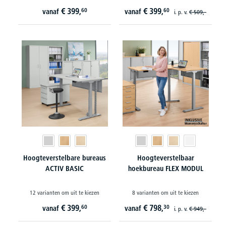
€
399,
€
399,
60
60
vanaf
vanaf
i. p. v.
€
509,-
Hoogteverstelbare bureaus
Hoogteverstelbaar
ACTIV BASIC
hoekbureau FLEX MODUL
12 varianten om uit te kiezen
8 varianten om uit te kiezen
€
399,
€
798,
60
30
vanaf
vanaf
i. p. v.
€
949,-