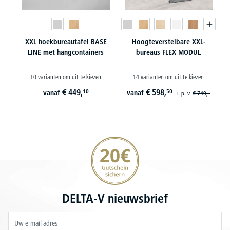
XXL hoekbureautafel BASE
Hoogteverstelbare XXL-
LINE met hangcontainers
bureaus FLEX MODUL
10 varianten om uit te kiezen
14 varianten om uit te kiezen
€
449,
€
598,
10
50
vanaf
vanaf
i. p. v.
€
749,-
20€ korting verzekeren
DELTA-V nieuwsbrief