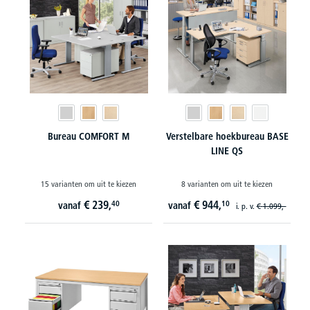
Bureau COMFORT M
Verstelbare hoekbureau BASE
LINE QS
15 varianten om uit te kiezen
8 varianten om uit te kiezen
€
239,
€
944,
40
10
vanaf
vanaf
i. p. v.
€
1.099,-