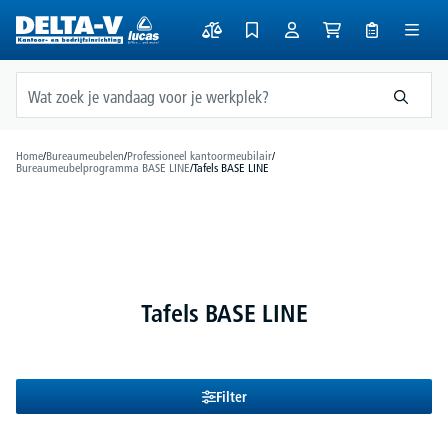
hoofdinhoud
Home
/
Bureaumeubelen
/
Professioneel kantoormeubilair
/
Bureaumeubelprogramma BASE LINE
/
Tafels BASE LINE
Tafels BASE LINE
Filter