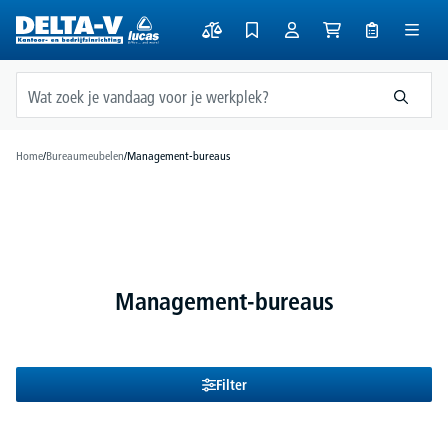
hoofdinhoud
Home
/
Bureaumeubelen
/
Management-bureaus
Management-bureaus
Filter