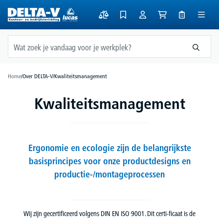
hoofdinhoud
Home
/
Over DELTA-V
/
Kwaliteitsmanagement
Kwaliteitsmanagement
Ergonomie en ecologie zijn de belangrijkste
basisprincipes voor onze productdesigns en
productie-/montageprocessen
Wij zijn gecertificeerd volgens DIN EN ISO 9001. Dit certi-ficaat is de