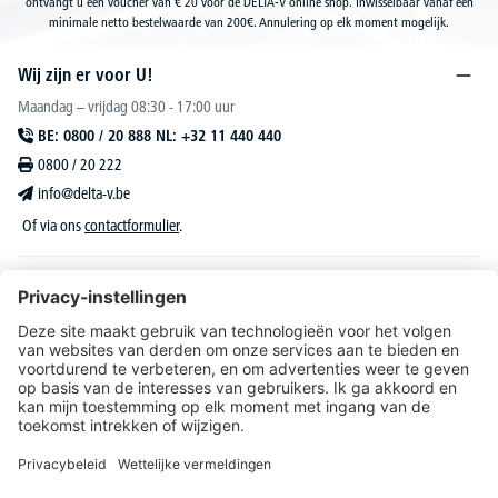
ontvangt u een voucher van € 20 voor de DELTA-V online shop. Inwisselbaar vanaf een
minimale netto bestelwaarde van 200€. Annulering op elk moment mogelijk.
Wij zijn er voor U!
Maandag – vrijdag 08:30 - 17:00 uur
BE: 0800 / 20 888 NL: +32 11 440 440
0800 / 20 222
info@delta-v.be
Of via ons
contactformulier
.
DELTA-V Lucas
Klantenservice
Over DELTA-V
Catalogus & reclame