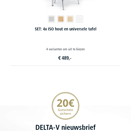
SET: 4x ISO hout en universele tafel
SE
4 varianten om uit te kiezen
€
489,-
20€ korting verzekeren
DELTA-V nieuwsbrief