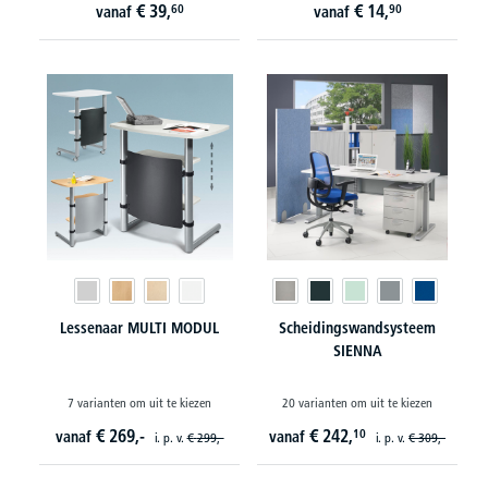
€
39,
€
14,
60
90
vanaf
vanaf
Lessenaar MULTI MODUL
Scheidingswandsysteem
SIENNA
7 varianten om uit te kiezen
20 varianten om uit te kiezen
€
269,-
€
242,
10
vanaf
vanaf
i. p. v.
€
299,-
i. p. v.
€
309,-