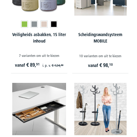
Veiligheids asbakken, 15 liter
Scheidingswandsysteem
inhoud
MOBILE
7 varianten om uit te kiezen
10 varianten om uit te kiezen
€
89,
91
€
98,
vanaf
10
vanaf
i. p. v.
€
124,
90