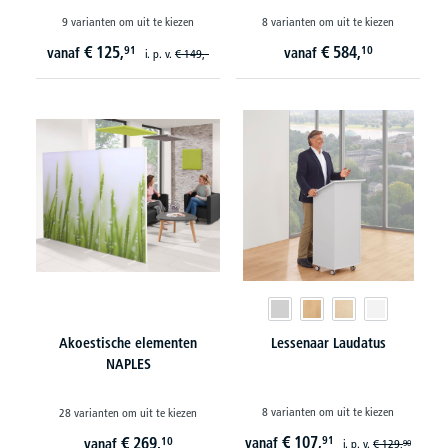
9 varianten om uit te kiezen
8 varianten om uit te kiezen
€
125,
€
584,
91
10
vanaf
vanaf
i. p. v.
€
149,-
Akoestische elementen
Lessenaar Laudatus
NAPLES
8 varianten om uit te kiezen
28 varianten om uit te kiezen
€
107,
€
269,
91
10
vanaf
vanaf
i. p. v.
€
129,
90