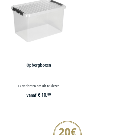
Opbergboxen
17 varianten om uit te kiezen
€
10,
80
vanaf
20€ korting verzekeren