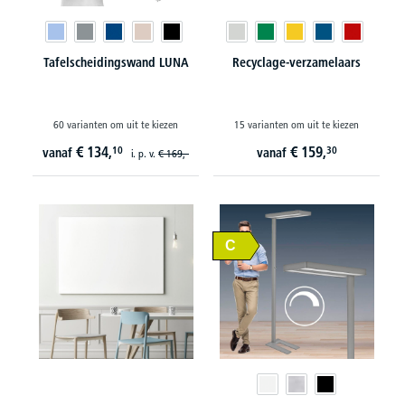
Tafelscheidingswand LUNA
Recyclage-verzamelaars
60 varianten om uit te kiezen
15 varianten om uit te kiezen
€
134,
€
159,
10
30
vanaf
vanaf
i. p. v.
€
169,-
C