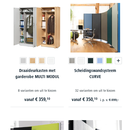
Draaideurkasten met
Scheidingswandsysteem
garderobe MULTI MODUL
CURVE
8 varianten om uit te kiezen
32 varianten om uit te kiezen
€
359,
€
350,
10
10
vanaf
vanaf
i. p. v.
€
399,-