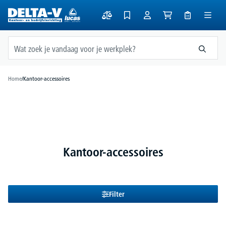
hoofdinhoud
Home
/
Kantoor-accessoires
Kantoor-accessoires
Filter