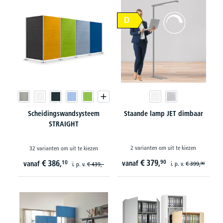
D
Scheidingswandsysteem
Staande lamp JET dimbaar
STRAIGHT
2 varianten om uit te kiezen
32 varianten om uit te kiezen
€
379,
€
386,
90
10
vanaf
vanaf
i. p. v.
€
399,
i. p. v.
€
439,-
90