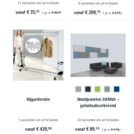
17 varianten om uit te kiezen
6 varianten om uit te kiezen
€
35,
91
€
209,
vanaf
70
vanaf
i. p. v.
€
44,
90
i. p. v.
€
279,-
Rijgarderobe
Wandpanelen SIENNA –
geluidsabsorberend
3 varianten om uit te kiezen
20 varianten om uit te kiezen
€
439,
€
89,
90
10
vanaf
vanaf
i. p. v.
€
119,-