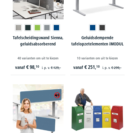
Tafelscheidingswand Sienna,
Geluidsdempende
geluidsabsorberend
tafelopzetelementen iMODUL
40 varianten om uit te kiezen
10 varianten om uit te kiezen
€
98,
€
251,
10
10
vanaf
vanaf
i. p. v.
€
129,-
i. p. v.
€
299,-