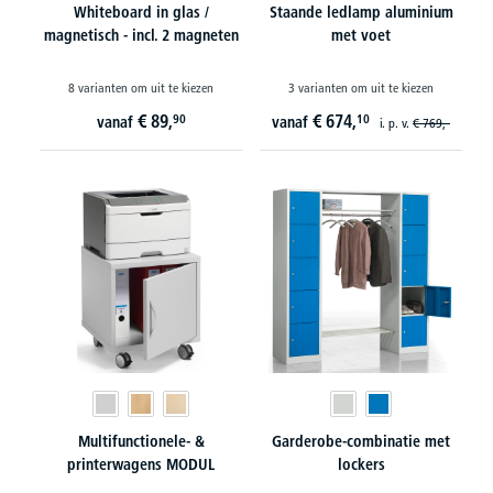
Whiteboard in glas /
Staande ledlamp aluminium
magnetisch - incl. 2 magneten
met voet
8 varianten om uit te kiezen
3 varianten om uit te kiezen
€
89,
€
674,
90
10
vanaf
vanaf
i. p. v.
€
769,-
Multifunctionele- &
Garderobe-combinatie met
printerwagens MODUL
lockers