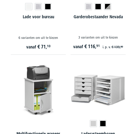
Lade voor bureau
Garderobestaander Nevada
3 varianten om uit te kiezen
6 varianten om uit te kiezen
€
116,
€
71,
91
10
vanaf
vanaf
i. p. v.
€
139,
90
Multifunctionele wagens
Ladesysteemboxen