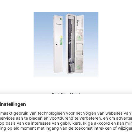
Kast NovoLine 4
2 varianten om uit te kiezen
€
319,-
vanaf