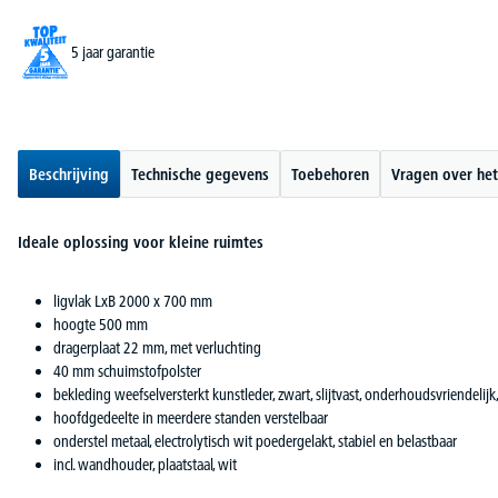
5 jaar garantie
Beschrijving
Technische gegevens
Toebehoren
Vragen over het
Ideale oplossing voor kleine ruimtes
ligvlak LxB 2000 x 700 mm
hoogte 500 mm
dragerplaat 22 mm, met verluchting
40 mm schuimstofpolster
bekleding weefselversterkt kunstleder, zwart, slijtvast, onderhoudsvriendelijk
hoofdgedeelte in meerdere standen verstelbaar
onderstel metaal, electrolytisch wit poedergelakt, stabiel en belastbaar
incl. wandhouder, plaatstaal, wit