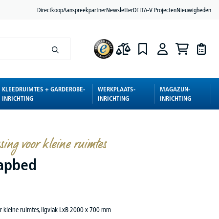
Directkoop
Aanspreekpartner
Newsletter
DELTA-V Projecten
Nieuwigheden
KLEEDRUIMTES + GARDEROBE-
WERKPLAATS-
MAGAZIJN-
INRICHTING
INRICHTING
INRICHTING
ssing voor kleine ruimtes
apbed
r kleine ruimtes, ligvlak LxB 2000 x 700 mm