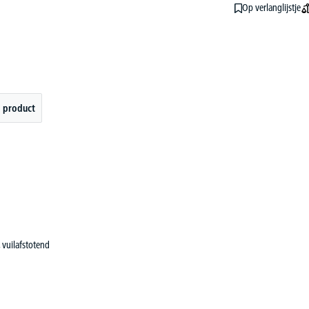
Op verlanglijstje
 product
, vuilafstotend