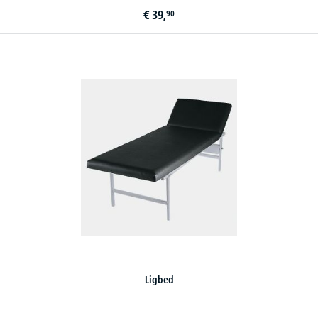
€
39,
90
Ligbed