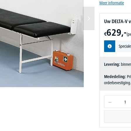
Meer informatie
Uw DELTA-V v
629,-
€
(pe
Speciale
Levering:
binnen
Mededeling:
Pri
orderbevestiging