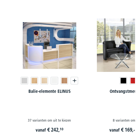
Productgalerij overslaan
Balie-elemente ELINUS
Ontvangstmeubi
37 varianten om uit te kiezen
8 varianten om uit
€
242,
€
169,-
10
vanaf
vanaf
i