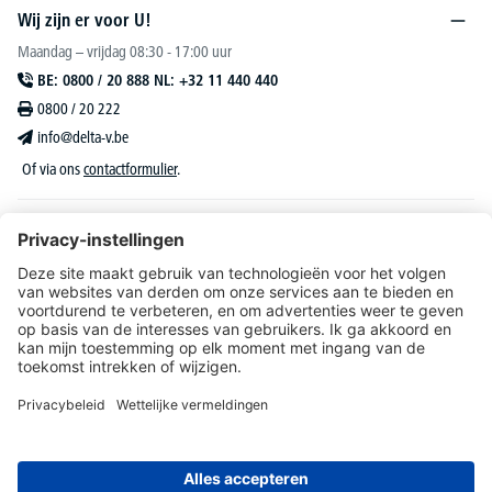
Wij zijn er voor U!
Maandag – vrijdag 08:30 - 17:00 uur
BE: 0800 / 20 888 NL: +32 11 440 440
0800 / 20 222
info@delta-v.be
Of via ons
contactformulier
.
DELTA-V Lucas
Klantenservice
Over DELTA-V
Catalogus & reclame
Onze aanbiedingen richten zich uitsluitend tot bedrijven, zelfstandigen, vrije beroepen
en organisaties.