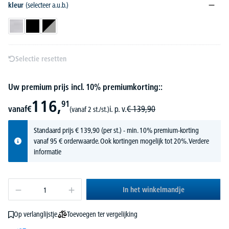
kleur
(selecteer a.u.b.)
aluzilver
zwart
zwart/zilver
Selectie resetten
Uw premium prijs incl. 10% premiumkorting::
116,
91
vanaf
€
i. p. v.
€
139,
90
(vanaf 2 st./st.)
Standaard prijs
€
139,
90
(per st.) - min. 10% premium-korting
vanaf 95 € orderwaarde. Ook kortingen mogelijk tot 20%.
Verdere
informatie
In het winkelmandje
Toevoegen ter vergelijking
Op verlanglijstje