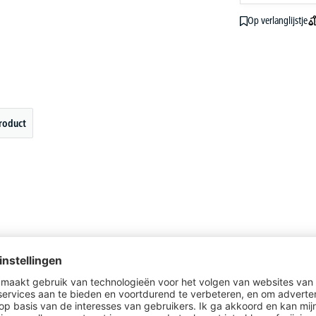
Op verlanglijstje
roduct
ndere klanten waren ook geïnteresseerd in d