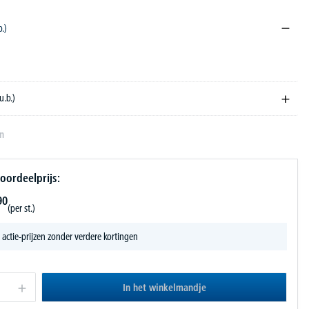
b.)
u.b.)
en
oordeelprijs:
90
(per st.)
 actie-prijzen zonder verdere kortingen
In het winkelmandje