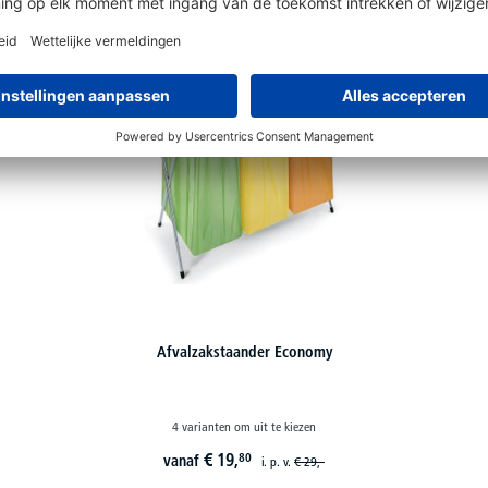
Systeem-afvalemmers
8 varianten om uit te kiezen
€
49,
50
vanaf
i. p. v.
€
59,-