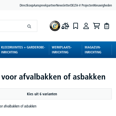
Directkoop
Aanspreekpartner
Newsletter
DELTA-V Projecten
Nieuwigheden
KLEEDRUIMTES + GARDEROBE-
WERKPLAATS-
MAGAZIJN-
INRICHTING
INRICHTING
INRICHTING
s voor afvalbakken of asbakken
Kies uit 6 varianten
oor afvalbakken of asbakken