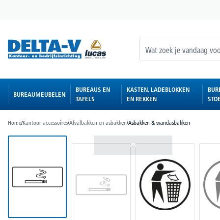
oekopdracht
Ga naar de hoofdnavigatie
BUREAUS EN
KASTEN, LADEBLOKKEN
BUR
BUREAUMEUBELEN
TAFELS
EN REKKEN
STO
Home
/
Kantoor-accessoires
/
Afvalbakken en asbakken
/
Asbakken & wandasbakken
Afbeeldingengalerij overslaan