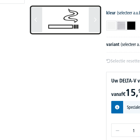
kleur
(selecteer a.u.
wit
zilver
zwart
variant
(selecteer a.
Selectie resett
Uw DELTA-V v
15,
vanaf
€
Speciale