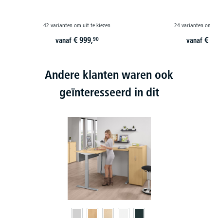
42 varianten om uit te kiezen
24 varianten om ui
€
999,
€
35
90
vanaf
vanaf
Andere klanten waren ook
geïnteresseerd in dit