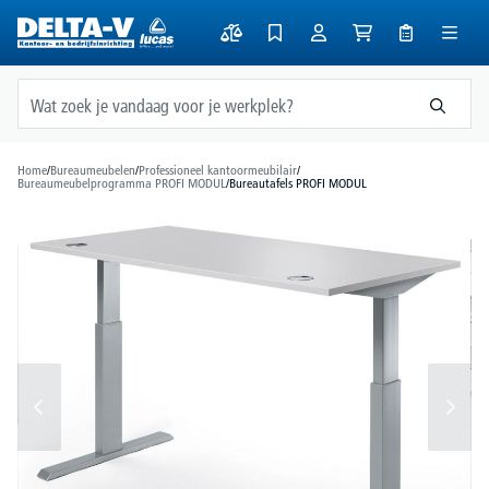
hoofdinhoud
Home
/
Bureaumeubelen
/
Professioneel kantoormeubilair
/
Bureaumeubelprogramma PROFI MODUL
/
Bureautafels PROFI MODUL
Afbeeldingengalerij overslaan