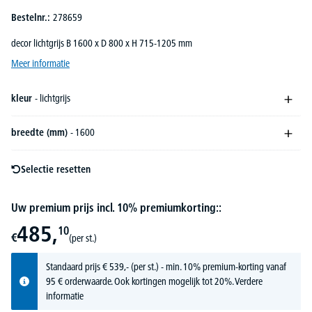
Bestelnr.:
278659
decor lichtgrijs B 1600 x D 800 x H 715-1205 mm
Meer informatie
kleur
- lichtgrijs
breedte (mm)
- 1600
Selectie resetten
Uw premium prijs incl. 10% premiumkorting::
485,
10
€
(per st.)
Standaard prijs
€
539,-
(per st.) - min. 10% premium-korting vanaf
95 € orderwaarde. Ook kortingen mogelijk tot 20%.
Verdere
informatie