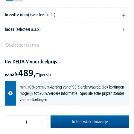
breedte (mm)
(selecteer a.u.b.)
lades
(selecteer a.u.b.)
Selectie resetten
Uw DELTA-V voordeelprijs:
489,-
vanaf
€
(per st.)
min. 10% premium-korting vanaf 95 € orderwaarde. Ook kortingen
mogelijk tot 20%.
Verdere informatie
- Speciale actie-prijzen zonder
verdere kortingen
In het winkelmandje