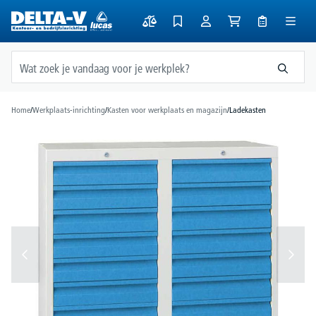
hoofdinhoud
Home
/
Werkplaats-inrichting
/
Kasten voor werkplaats en magazijn
/
Ladekasten
Afbeeldingengalerij overslaan