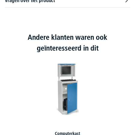
Vragen over het product
Andere klanten waren ook
geïnteresseerd in dit
omputerkast
Computer