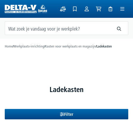
hoofdinhoud
Home
/
Werkplaats-inrichting
/
Kasten voor werkplaats en magazijn
/
Ladekasten
Ladekasten
Filter