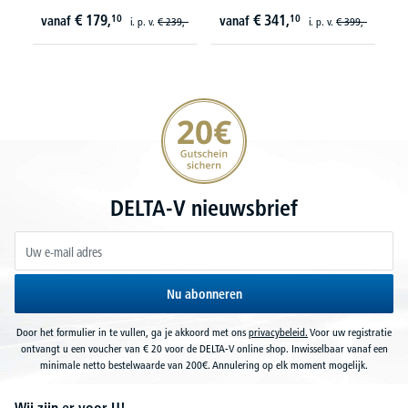
€
179,
€
341,
10
10
vanaf
vanaf
i. p. v.
€
239,-
i. p. v.
€
399,-
20€ korting verzekeren
DELTA-V nieuwsbrief
Nu abonneren
Door het formulier in te vullen, ga je akkoord met ons
privacybeleid.
Voor uw registratie
ontvangt u een voucher van € 20 voor de DELTA-V online shop. Inwisselbaar vanaf een
minimale netto bestelwaarde van 200€. Annulering op elk moment mogelijk.