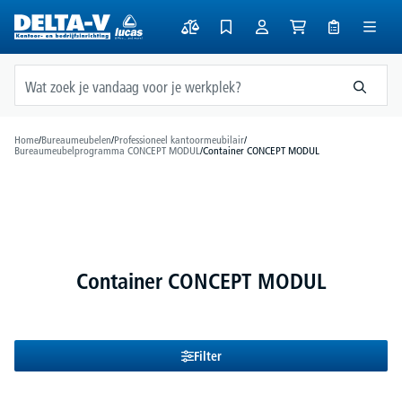
hoofdinhoud
Home
/
Bureaumeubelen
/
Professioneel kantoormeubilair
/
Bureaumeubelprogramma CONCEPT MODUL
/
Container CONCEPT MODUL
Container CONCEPT MODUL
Filter