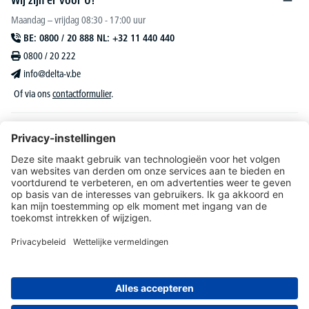
Wij zijn er voor U!
Maandag – vrijdag 08:30 - 17:00 uur
BE: 0800 / 20 888 NL: +32 11 440 440
0800 / 20 222
info@delta-v.be
Of via ons
contactformulier
.
DELTA-V Lucas
Klantenservice
Over DELTA-V
Catalogus & reclame
Onze aanbiedingen richten zich uitsluitend tot bedrijven, zelfstandigen, vrije beroepen
en organisaties.