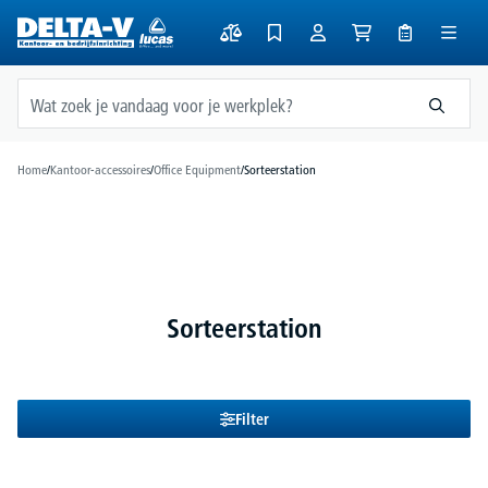
hoofdinhoud
Home
/
Kantoor-accessoires
/
Office Equipment
/
Sorteerstation
Sorteerstation
Filter