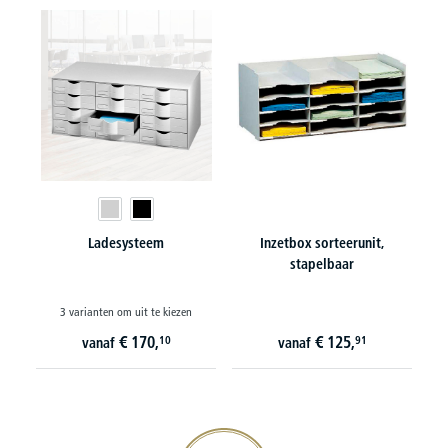
Ladesysteem
Inzetbox sorteerunit,
stapelbaar
3 varianten om uit te kiezen
€
170,
€
125,
10
91
vanaf
vanaf
20€ korting verzekeren