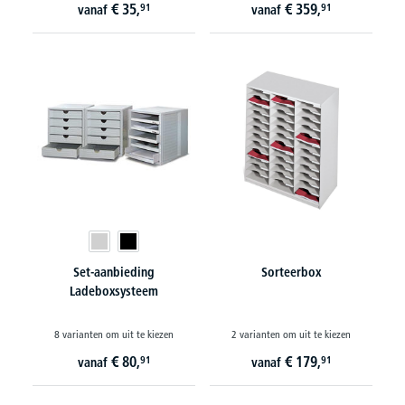
€
35,
€
359,
91
91
vanaf
vanaf
Set-aanbieding
Sorteerbox
Ladeboxsysteem
8 varianten om uit te kiezen
2 varianten om uit te kiezen
€
80,
€
179,
91
91
vanaf
vanaf