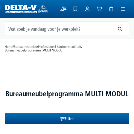
hoofdinhoud
Home
/
Bureaumeubelen
/
Professioneel kantoormeubilair
/
Bureaumeubelprogramma MULTI MODUL
Bureaumeubelprogramma MULTI MODUL
Filter