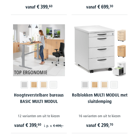
€
399,
€
699,
60
30
vanaf
vanaf
Hoogteverstelbare bureaus
Rolblokken MULTI MODUL met
BASIC MULTI MODUL
sluitdemping
12 varianten om uit te kiezen
16 varianten om uit te kiezen
€
399,
€
299,
60
70
vanaf
vanaf
i. p. v.
€
499,-