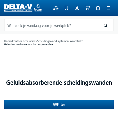
hoofdinhoud
Home
/
Kantoor-accessoires
/
Scheidingswand systemen, Akoestiek
/
Geluidsabsorberende scheidingswanden
Geluidsabsorberende scheidingswanden
Filter