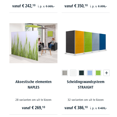
€
242,
€
350,
10
10
vanaf
vanaf
i. p. v.
€
309,-
i. p. v.
€
399,-
Akoestische elementen
Scheidingswandsysteem
NAPLES
STRAIGHT
28 varianten om uit te kiezen
32 varianten om uit te kiezen
€
269,
€
386,
10
10
vanaf
vanaf
i. p. v.
€
439,-