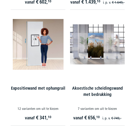
€
602,
€
1.439,
10
10
vanaf
vanaf
i. p. v.
€
1.649,-
Expositiewand met ophangrail
Akoestische scheidingswand
met bedrukking
12 varianten om uit te kiezen
7 varianten om uit te kiezen
€
341,
€
656,
10
10
vanaf
vanaf
i. p. v.
€
749,-