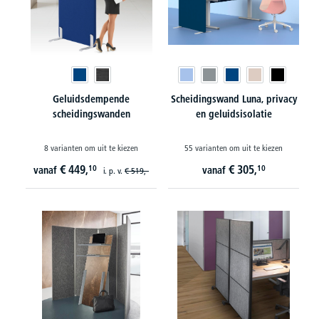
Geluidsdempende
Scheidingswand Luna, privacy
scheidingswanden
en geluidsisolatie
8 varianten om uit te kiezen
55 varianten om uit te kiezen
€
449,
€
305,
10
10
vanaf
vanaf
i. p. v.
€
519,-