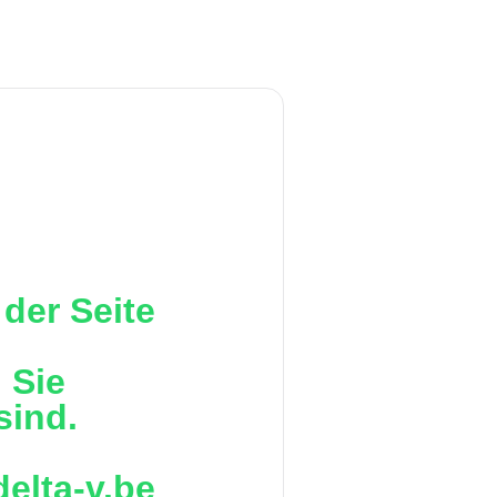
der Seite
 Sie
sind.
delta-v.be