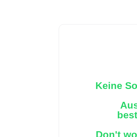
Keine So
Aus
best
Don't wo