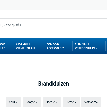
EAU-
STOELEN +
KANTOOR-
VITRINES +
ELEN
ZITMEUBILAIR
ACCESSOIRES
VERKOOPHULPEN
Brandkluizen
Kleur
Hoogte
Breedte
Diepte
Slotsoort