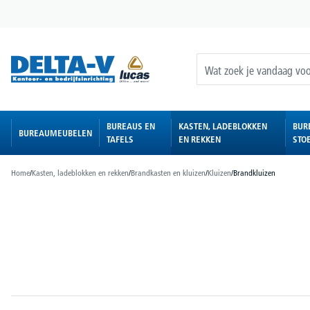
oekopdracht
Ga naar de hoofdnavigatie
BUREAUS EN
KASTEN, LADEBLOKKEN
BUR
BUREAUMEUBELEN
TAFELS
EN REKKEN
STO
Home
/
Kasten, ladeblokken en rekken
/
Brandkasten en kluizen
/
Kluizen
/
Brandkluizen