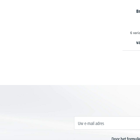
B
6 vari
v
Door het formulie