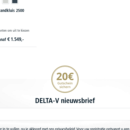
randkluis 2500
anten om uit te kiezen
€
1.549,-
anaf
20€ korting verzekeren
DELTA-V nieuwsbrief
r in te vullen, ga je akkoord met ons
privacybeleid.
Voor uw registratie ontvangt u een