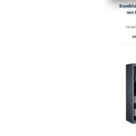
Brandklui
min 
18 vari
v