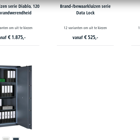
zen serie Diablo, 120
Brand-/bewaarkluizen serie
brandwerendheid
Data Lock
anten om uit te kiezen
12 varianten om uit te kiezen
1
€
1.875,-
€
525,-
anaf
vanaf