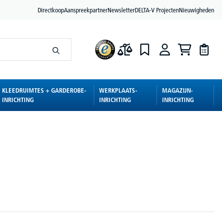
Directkoop
Aanspreekpartner
Newsletter
DELTA-V Projecten
Nieuwigheden
KLEEDRUIMTES + GARDEROBE-
WERKPLAATS-
MAGAZIJN-
INRICHTING
INRICHTING
INRICHTING