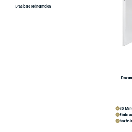
Draaibare ordnermolen
Docum
30 Min
Einbruc
hochsi