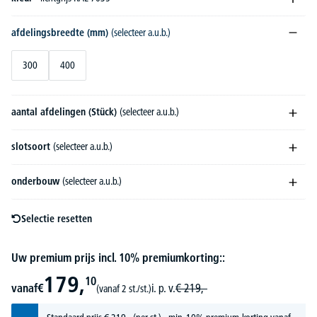
afdelingsbreedte (mm)
(selecteer a.u.b.)
300
400
aantal afdelingen (Stück)
(selecteer a.u.b.)
slotsoort
(selecteer a.u.b.)
onderbouw
(selecteer a.u.b.)
Selectie resetten
Uw premium prijs incl. 10% premiumkorting::
179,
10
vanaf
€
i. p. v.
€
219,-
(vanaf 2 st./st.)