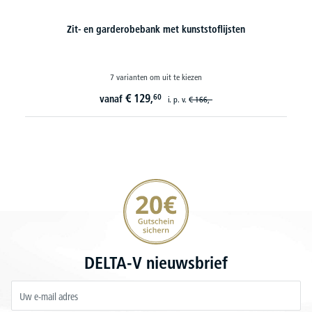
Zit- en garderobebank met kunststoflijsten
7 varianten om uit te kiezen
€
129,
60
vanaf
i. p. v.
€
166,-
20€ korting verzekeren
DELTA-V nieuwsbrief