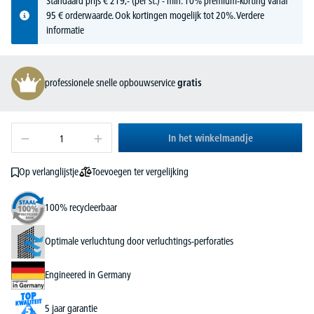
Standaard prijs
€
219,-
(per st.) - min. 10% premium-korting vanaf
95 € orderwaarde. Ook kortingen mogelijk tot 20%.
Verdere
informatie
professionele snelle opbouwservice
gratis
In het winkelmandje
Toevoegen ter vergelijking
Op verlanglijstje
100% recycleerbaar
Optimale verluchtung door verluchtings-perforaties
Engineered in Germany
5 jaar garantie