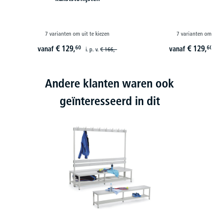
7 varianten om uit te kiezen
7 varianten om uit
€
129,
€
129,
60
60
vanaf
vanaf
i. p. v.
€
166,-
i
Andere klanten waren ook
geïnteresseerd in dit