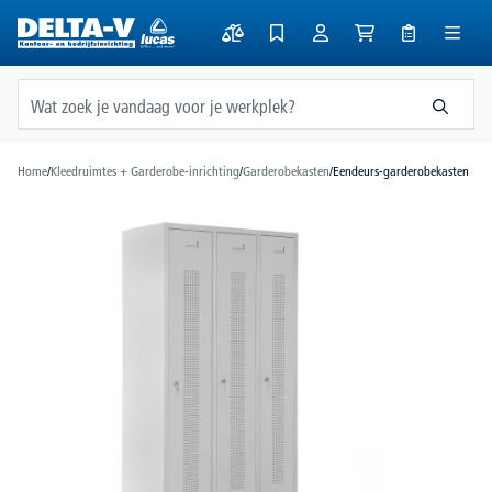
hoofdinhoud
Home
/
Kleedruimtes + Garderobe-inrichting
/
Garderobekasten
/
Eendeurs-garderobekasten
Afbeeldingengalerij overslaan