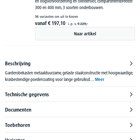
en oogslotvoorziening en cilinderslot, compartimentbreedte
300 en 400 mm, 3 soorten onderbouwen.
96 varianten om uit te kiezen
vanaf
€
197,
10
i. p. v.
€
229,-
Naar artikel
Beschrijving
Garderobekasten metaalduurzame, gelaste staalconstructie met hoogwaardige,
krasbestendige poedercoating voor lange gebruiksd…
Meer
Technische gegevens
Documenten
Toebehoren