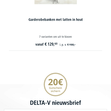
Zit- en garderobebank met kunststoflijsten
7 varianten om uit te kiezen
€
129,
60
vanaf
i. p. v.
€
166,-
20€ korting verzekeren
DELTA-V nieuwsbrief