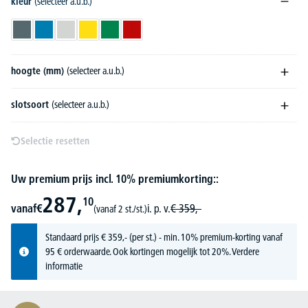
kleur
(selecteer a.u.b.)
blauwgrijs RAL 7031
lichtblauw RAL 5012
lichtgrijs RAL 7035
verkeersgeel RAL 1023
verkeersgroen RAL 6024
vuurrood RAL 3000
hoogte (mm)
(selecteer a.u.b.)
slotsoort
(selecteer a.u.b.)
Selectie resetten
Uw premium prijs incl. 10% premiumkorting::
287,
10
vanaf
€
i. p. v.
€
359,-
(vanaf 2 st./st.)
Standaard prijs
€
359,-
(per st.) - min. 10% premium-korting vanaf
95 € orderwaarde. Ook kortingen mogelijk tot 20%.
Verdere
informatie