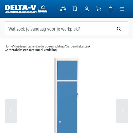
hoofdinhoud
Home
/
Kleedruimtes + Garderobe-inrichting
/
Garderobekasten
/
Garderobekasten met multi-verdeling
Afbeeldingengalerij overslaan