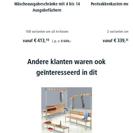
Wäscheausgabeschränke mit 4 bis 14
Postvakkenkasten meta
Ausgabefächern
168 varianten om uit te kiezen
2 varianten om uit
€
413,
€
339,
10
30
vanaf
vanaf
i. p. v.
€
509,-
i
Andere klanten waren ook
geïnteresseerd in dit