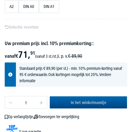
A2
DIN A0
DIN A1
Selectie resetten
Uw premium prijs incl. 10% premiumkorting::
71,
91
vanaf
€
i. p. v.
€
89,
90
(vanaf 3 st./st.)
Standaard prijs
€
89,
90
(per st.) - min. 10% premium-korting vanaf
95 € orderwaarde. Ook kortingen mogelijk tot 20%.
Verdere
informatie
In het winkelmandje
Toevoegen ter vergelijking
Op verlanglijstje
3 jaar garantie