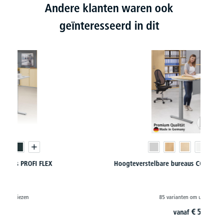
Andere klanten waren ook
geïnteresseerd in dit
Hoogteverstelbare bureaus COMFORT II PROFI MODUL
85 varianten om uit te kiezen
€
53,
91
vanaf