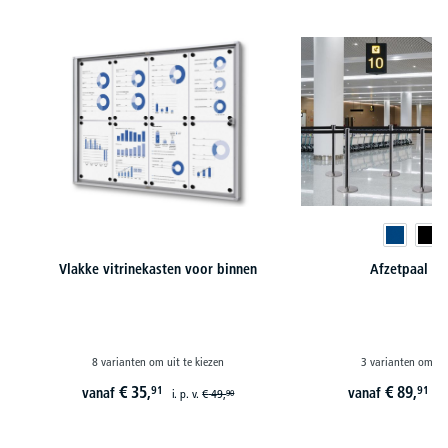
Productgalerij overslaan
Vlakke vitrinekasten voor binnen
Afzetpaal E
8 varianten om uit te kiezen
3 varianten om uit
€
35,
€
89,
91
91
vanaf
vanaf
i. p. v.
€
49,
i.
90