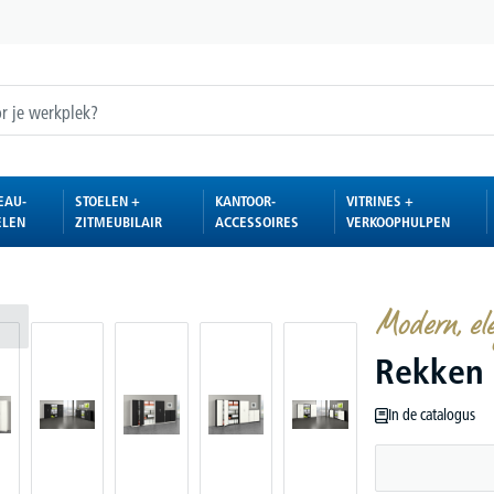
EAU-
STOELEN +
KANTOOR-
VITRINES +
ELEN
ZITMEUBILAIR
ACCESSOIRES
VERKOOPHULPEN
Modern, ele
Rekken
In de catalogus