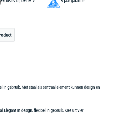
Exclusiev bij DELTA-V
5 jaar garantie
roduct
bel in gebruik. Met staal als centraal element kunnen design en
legant in design, flexibel in gebruik. Kies uit vier