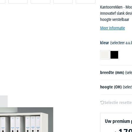
Kantoorrekken - Mod
innovatief slank des
hoogte verstelbaar
Meer informatie
kleur
(selecteer a.u.
wit RAL 9016
zwart
breedte (mm)
(sel
hoogte (OH)
(selec
Selectie resett
Uw premium pr