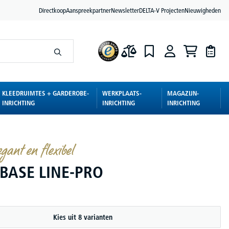
Directkoop
Aanspreekpartner
Newsletter
DELTA-V Projecten
Nieuwigheden
KLEEDRUIMTES + GARDEROBE-
WERKPLAATS-
MAGAZIJN-
INRICHTING
INRICHTING
INRICHTING
gant en flexibel
 BASE LINE-PRO
Kies uit 8 varianten