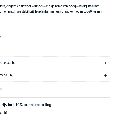
ern, elegant en flexibel - dubbelwandige romp van hoogwaardig staal met
ign en maximale stabiliteit, legplanken met een draagvermogen tot 60 kg en in
b.)
ecteer a.u.b.)
teer a.u.b.)
en
ijs incl. 10% premiumkorting::
10