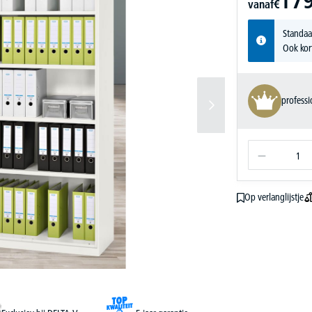
179
vanaf
€
Standaa
Ook kor
profess
Op verlanglijstje