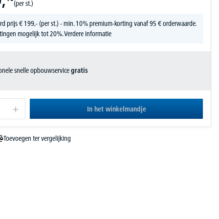
,
(per st.)
rd prijs
€
199,-
(per st.) - min. 10% premium-korting vanaf 95 € orderwaarde.
tingen mogelijk tot 20%.
Verdere informatie
ionele snelle opbouwservice
gratis
In het winkelmandje
Toevoegen ter vergelijking