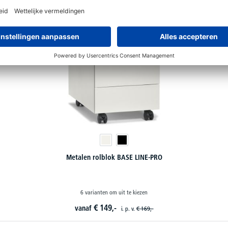
Metalen rolblok BASE LINE-PRO
6 varianten om uit te kiezen
€
149,-
vanaf
i. p. v.
€
169,-