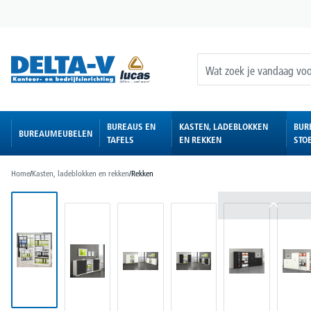
oekopdracht
Ga naar de hoofdnavigatie
BUREAUS EN
KASTEN, LADEBLOKKEN
BUR
BUREAUMEUBELEN
TAFELS
EN REKKEN
STO
Home
/
Kasten, ladeblokken en rekken
/
Rekken
Afbeeldingengalerij overslaan