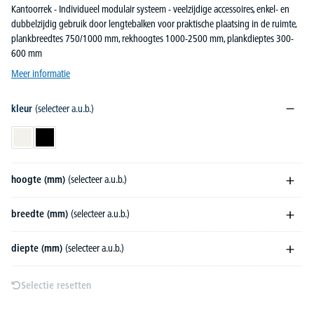
Kantoorrek - Individueel modulair systeem - veelzijdige accessoires, enkel- en
dubbelzijdig gebruik door lengtebalken voor praktische plaatsing in de ruimte,
plankbreedtes 750/1000 mm, rekhoogtes 1000-2500 mm, plankdieptes 300-
600 mm
Meer informatie
kleur
(selecteer a.u.b.)
verkeerswit RAL 9016
zwart RAL 9005
hoogte (mm)
(selecteer a.u.b.)
breedte (mm)
(selecteer a.u.b.)
diepte (mm)
(selecteer a.u.b.)
Selectie resetten