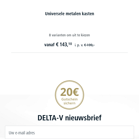
Schuifdeurkasten BASE LINE-PRO
2 varianten om uit te kiezen
€
404,
10
vanaf
20€ korting verzekeren
DELTA-V nieuwsbrief