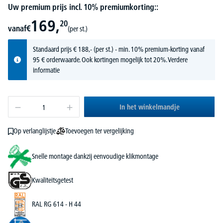
Uw premium prijs incl. 10% premiumkorting::
169,
20
vanaf
€
(per st.)
Standaard prijs
€
188,-
(per st.) - min. 10% premium-korting vanaf
95 € orderwaarde. Ook kortingen mogelijk tot 20%.
Verdere
informatie
In het winkelmandje
Toevoegen ter vergelijking
Op verlanglijstje
Snelle montage dankzij eenvoudige klikmontage
Kwaliteitsgetest
RAL RG 614 - H 44