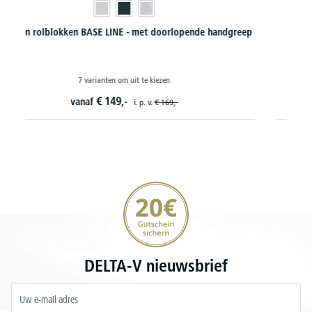
p
Dossier- / Hangmappenkasen hout PROFI MODUL
12 varianten om uit te kiezen
€
449,
10
vanaf
20€ korting verzekeren
DELTA-V nieuwsbrief