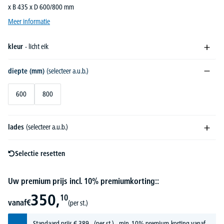
x B 435 x D 600/800 mm
Meer informatie
kleur
- licht eik
diepte (mm)
(selecteer a.u.b.)
600
800
lades
(selecteer a.u.b.)
Selectie resetten
Uw premium prijs incl. 10% premiumkorting::
350,
10
vanaf
€
(per st.)
Standaard prijs
€
389,-
(per st.) - min. 10% premium-korting vanaf