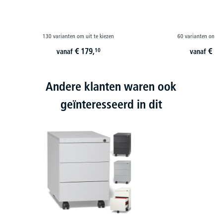
130 varianten om uit te kiezen
60 varianten om ui
€
179,
€
22
10
vanaf
vanaf
Andere klanten waren ook
geïnteresseerd in dit