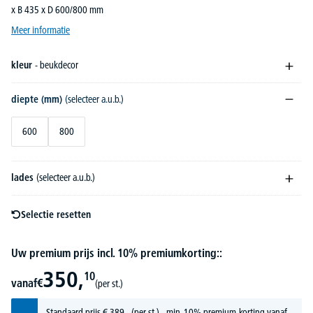
x B 435 x D 600/800 mm
Meer informatie
kleur
- beukdecor
diepte (mm)
(selecteer a.u.b.)
600
800
lades
(selecteer a.u.b.)
Selectie resetten
Uw premium prijs incl. 10% premiumkorting::
350,
10
vanaf
€
(per st.)
Standaard prijs
€
389,-
(per st.) - min. 10% premium-korting vanaf