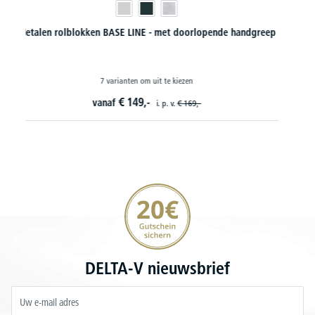
p
Dossier- / Hangmappenkasen hout PROFI MODUL
12 varianten om uit te kiezen
€
449,
10
vanaf
20€ korting verzekeren
DELTA-V nieuwsbrief