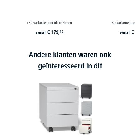
130 varianten om uit te kiezen
60 varianten om ui
€
179,
€
22
10
vanaf
vanaf
Andere klanten waren ook
geïnteresseerd in dit