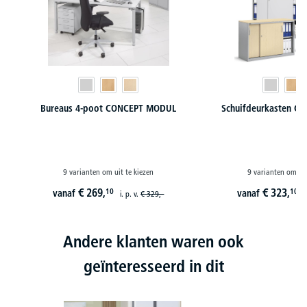
Bureaus 4-poot CONCEPT MODUL
Schuifdeurkasten 
9 varianten om uit te kiezen
9 varianten om uit
€
269,
€
323,
10
10
vanaf
vanaf
i. p. v.
€
329,-
i
Andere klanten waren ook
geïnteresseerd in dit