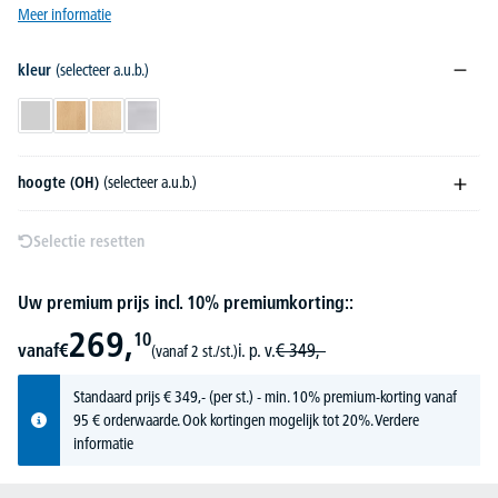
Meer informatie
kleur
(selecteer a.u.b.)
lichtgrijs
beukdecor
esdoorndecor
aluzilver
hoogte (OH)
(selecteer a.u.b.)
Selectie resetten
Uw premium prijs incl. 10% premiumkorting::
269,
10
vanaf
€
i. p. v.
€
349,-
(vanaf 2 st./st.)
Standaard prijs
€
349,-
(per st.) - min. 10% premium-korting vanaf
95 € orderwaarde. Ook kortingen mogelijk tot 20%.
Verdere
informatie