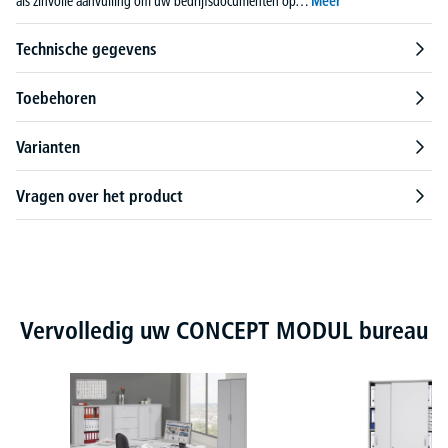
als zinvolle aanvulling om uw bedrijfsdocumenten op…
Meer
Technische gegevens
Toebehoren
Varianten
Vragen over het product
Productgalerij overslaan
Vervolledig uw CONCEPT MODUL bureau