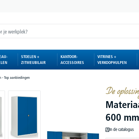
EAU-
STOELEN +
KANTOOR-
VITRINES +
ELEN
ZITMEUBILAIR
ACCESSOIRES
VERKOOPHULPEN
n - Top aanbiedingen
De oplossi
Materia
600 m
In de catalogus