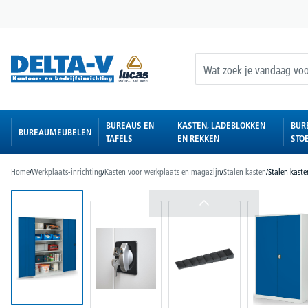
oekopdracht
Ga naar de hoofdnavigatie
BUREAUS EN
KASTEN, LADEBLOKKEN
BUR
BUREAUMEUBELEN
TAFELS
EN REKKEN
STO
Home
/
Werkplaats-inrichting
/
Kasten voor werkplaats en magazijn
/
Stalen kasten
/
Stalen kaste
Afbeeldingengalerij overslaan