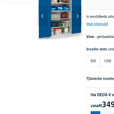
in verschillende uit
Meer informatie
kleur
- gentiaanbl
breedte (mm)
(sel
920
1200
Selectie resett
Uw DELTA-V v
349
vanaf
€