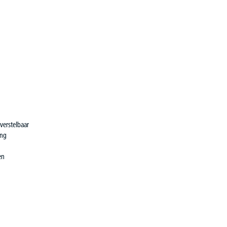
verstelbaar
ing
en