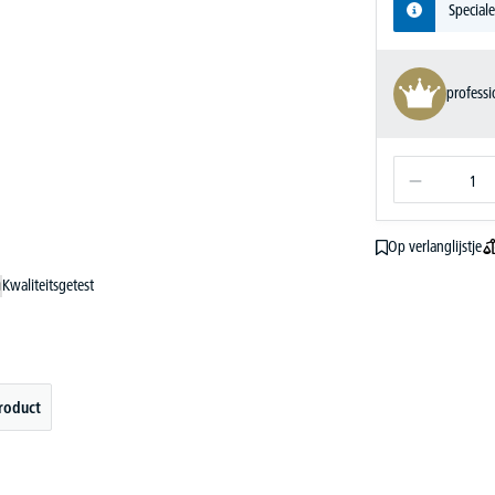
Speciale
profess
Op verlanglijstje
Kwaliteitsgetest
roduct