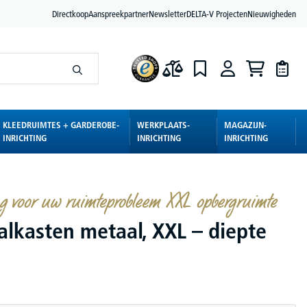
Directkoop
Aanspreekpartner
Newsletter
DELTA-V Projecten
Nieuwigheden
KLEEDRUIMTES + GARDEROBE-
WERKPLAATS-
MAGAZIJN-
INRICHTING
INRICHTING
INRICHTING
ng voor uw ruimteprobleem XXL opbergruimte
alkasten metaal, XXL – diepte
m