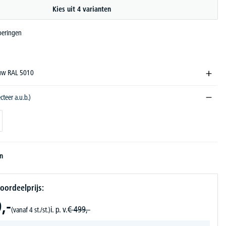
Kies uit 4 varianten
voeringen
auw RAL 5010
ecteer a.u.b.)
en
oordeelprijs:
,-
i. p. v.
€
499,-
(vanaf 4 st./st.)