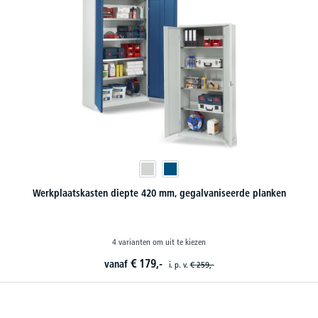
Werkplaatskasten diepte 420 mm, gegalvaniseerde planken
4 varianten om uit te kiezen
€
179,-
vanaf
i. p. v.
€
259,-