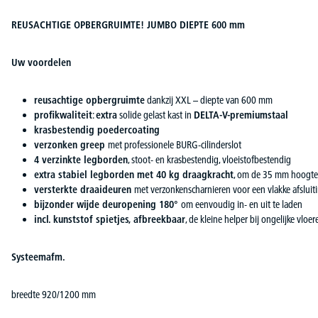
REUSACHTIGE OPBERGRUIMTE! JUMBO DIEPTE 600 mm
Uw voordelen
reusachtige opbergruimte
dankzij XXL – diepte van 600 mm
profikwaliteit
:
extra
solide gelast kast in
DELTA-V-premiumstaal
krasbestendig poedercoating
verzonken greep
met professionele BURG-cilinderslot
4 verzinkte legborden
, stoot- en krasbestendig, vloeistofbestendig
extra stabiel legborden met 40 kg draagkracht
, om de 35 mm hoogte
versterkte draaideuren
met verzonkenscharnieren voor een vlakke afsluit
bijzonder wijde deuropening 180°
om eenvoudig in- en uit te laden
incl. kunststof spietjes, afbreekbaar
, de kleine helper bij ongelijke vloer
Systeemafm.
breedte 920/1200 mm