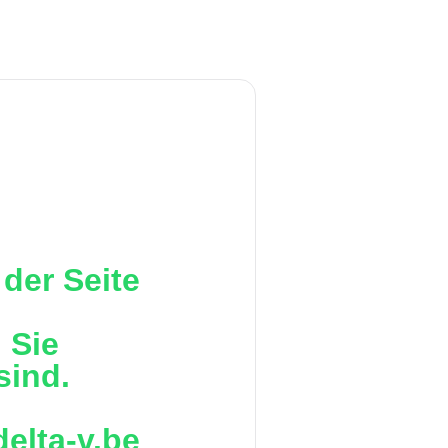
der Seite
 Sie
sind.
delta-v.be