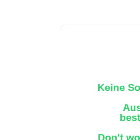
Keine So
Aus
best
Don't wo