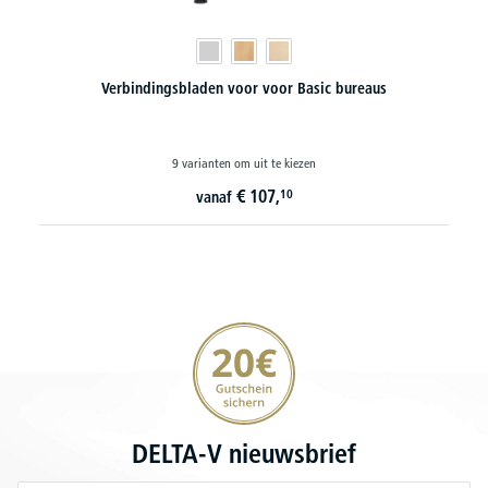
Verbindingsbladen voor voor Basic bureaus
Verb
9 varianten om uit te kiezen
€
107,
10
vanaf
20€ korting verzekeren
DELTA-V nieuwsbrief