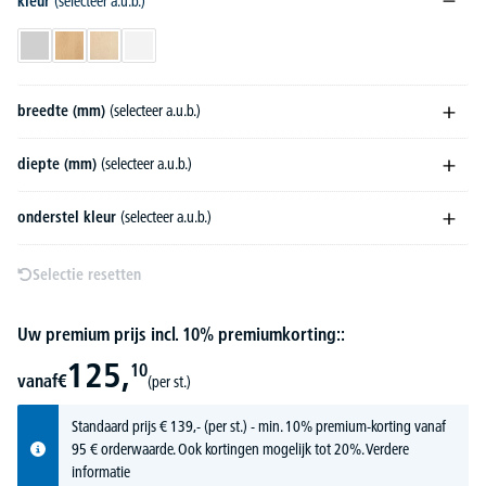
kleur
(selecteer a.u.b.)
lichtgrijs
beukdecor
esdoorndecor
wit
breedte (mm)
(selecteer a.u.b.)
diepte (mm)
(selecteer a.u.b.)
onderstel kleur
(selecteer a.u.b.)
Selectie resetten
Uw premium prijs incl. 10% premiumkorting::
125,
10
vanaf
€
(per st.)
Standaard prijs
€
139,-
(per st.) - min. 10% premium-korting vanaf
95 € orderwaarde. Ook kortingen mogelijk tot 20%.
Verdere
informatie