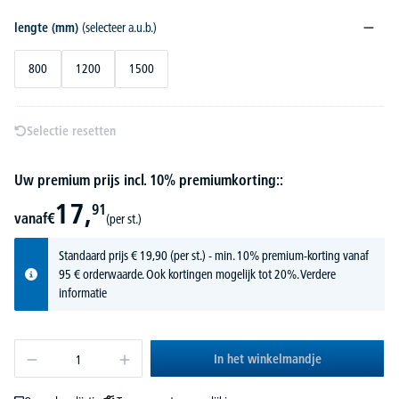
lengte (mm)
(selecteer a.u.b.)
800
1200
1500
Selectie resetten
Uw premium prijs incl. 10% premiumkorting::
17,
91
vanaf
€
(per st.)
Standaard prijs
€
19,
90
(per st.) - min. 10% premium-korting vanaf
95 € orderwaarde. Ook kortingen mogelijk tot 20%.
Verdere
informatie
In het winkelmandje