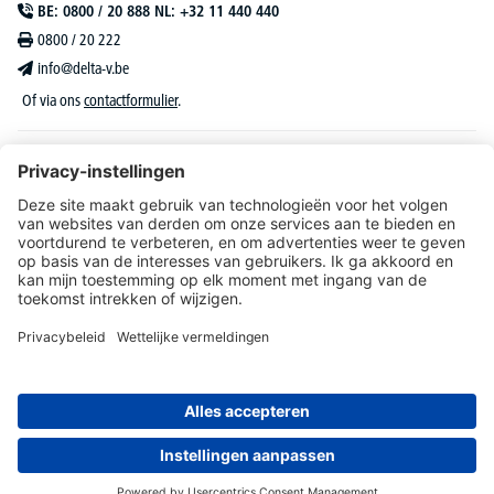
BE: 0800 / 20 888 NL: +32 11 440 440
0800 / 20 222
info@delta-v.be
Of via ons
contactformulier
.
DELTA-V Lucas
Klantenservice
Over DELTA-V
Catalogus & reclame
Onze aanbiedingen richten zich uitsluitend tot bedrijven, zelfstandigen, vrije beroepen
en organisaties.
* Alle prijzen zijn excl. BTW en deze dient u bij te rekenen