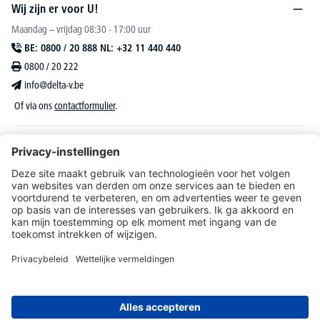
Wij zijn er voor U!
Maandag – vrijdag 08:30 - 17:00 uur
BE: 0800 / 20 888 NL: +32 11 440 440
0800 / 20 222
info@delta-v.be
Of via ons
contactformulier
.
DELTA-V Lucas
Klantenservice
Over DELTA-V
Catalogus & reclame
Onze aanbiedingen richten zich uitsluitend tot bedrijven, zelfstandigen, vrije beroepen
en organisaties.