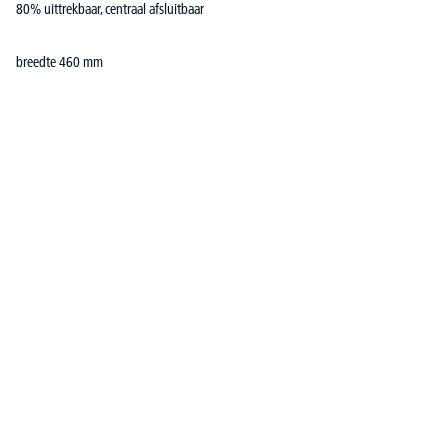
80% uittrekbaar, centraal afsluitbaar
breedte 460 mm
Productgalerij overslaan