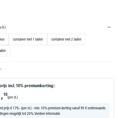
u.b.)
deur
container met 1 laden
container met 2 laden
laden
en
ijs incl. 10% premiumkorting::
,
10
(per st.)
rd prijs
€
179,-
(per st.) - min. 10% premium-korting vanaf 95 € orderwaarde.
tingen mogelijk tot 20%.
Verdere informatie