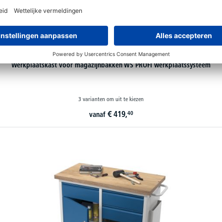
Werkplaatskast voor magazijnbakken WS PROFI werkplaatssysteem
3 varianten om uit te kiezen
€
419,
40
vanaf