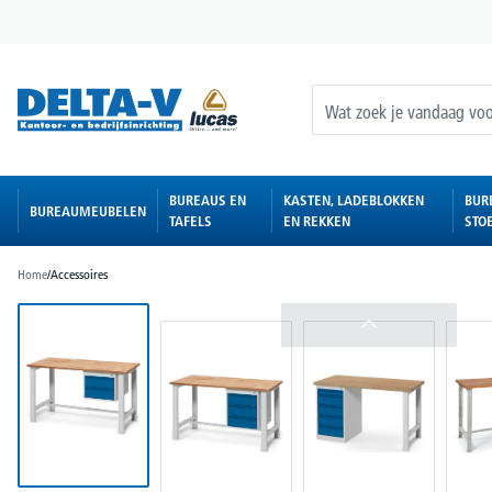
oekopdracht
Ga naar de hoofdnavigatie
BUREAUS EN
KASTEN, LADEBLOKKEN
BUR
BUREAUMEUBELEN
TAFELS
EN REKKEN
STO
Home
/
Accessoires
Afbeeldingengalerij overslaan