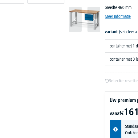
breedte 460 mm
Meer informatie
variant
(selecteer a.
container met 1 
container met 3 
Selectie resett
Uw premium pr
161
vanaf
€
Standaa
Ook kor