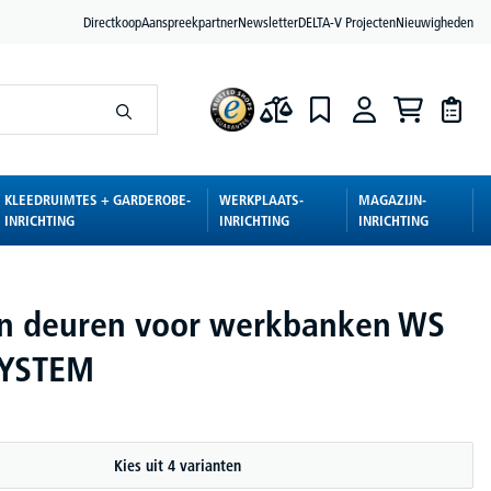
Directkoop
Aanspreekpartner
Newsletter
DELTA-V Projecten
Nieuwigheden
KLEEDRUIMTES + GARDEROBE-
WERKPLAATS-
MAGAZIJN-
INRICHTING
INRICHTING
INRICHTING
n deuren voor werkbanken WS
SYSTEM
Kies uit 4 varianten