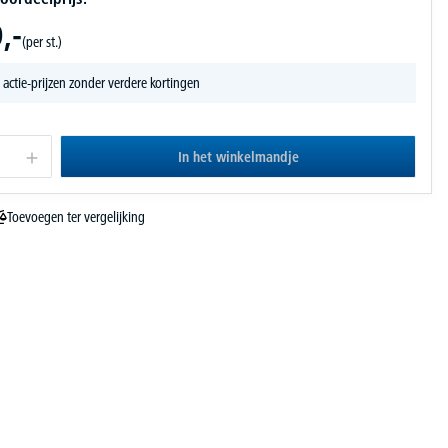
,-
(per st.)
 actie-prijzen zonder verdere kortingen
In het winkelmandje
Toevoegen ter vergelijking