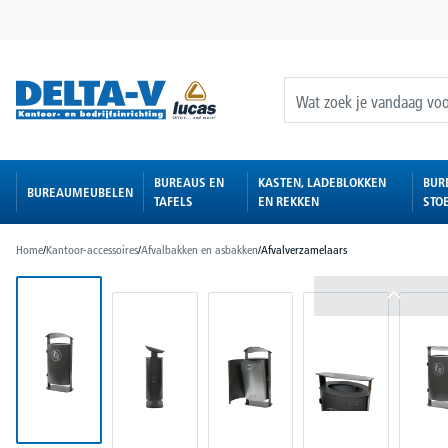
oekopdracht
Ga naar de hoofdnavigatie
BUREAUS EN
KASTEN, LADEBLOKKEN
BUR
BUREAUMEUBELEN
TAFELS
EN REKKEN
STO
Home
/
Kantoor-accessoires
/
Afvalbakken en asbakken
/
Afvalverzamelaars
Afbeeldingengalerij overslaan