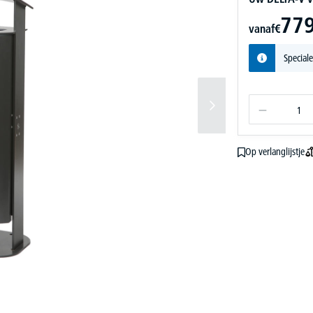
779
vanaf
€
Speciale
Op verlanglijstje