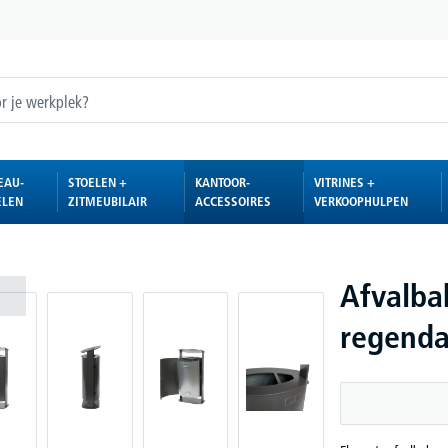
EAU-
STOELEN +
KANTOOR-
VITRINES +
ELEN
ZITMEUBILAIR
ACCESSOIRES
VERKOOPHULPEN
Afvalba
regend