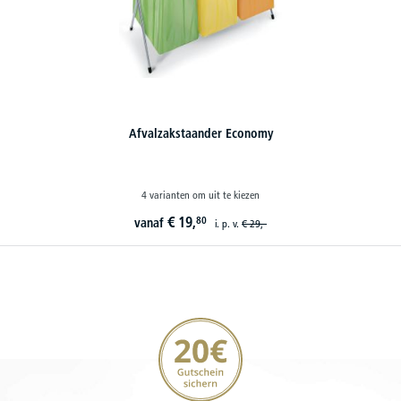
Systeem-afvalemmers
8 varianten om uit te kiezen
€
49,
50
vanaf
i. p. v.
€
59,-
20€ korting verzekeren