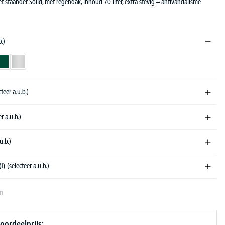
t staander Solid, met regendak, inhoud 70 liter, extra stevig – antivandalisme
b.)
L 7016
jzeren mica DB 703
ltblauw RAL 5013
mosgroen RAL 6005
verzinkt
cteer a.u.b.)
r a.u.b.)
u.b.)
(l)
(selecteer a.u.b.)
en
oordeelprijs: