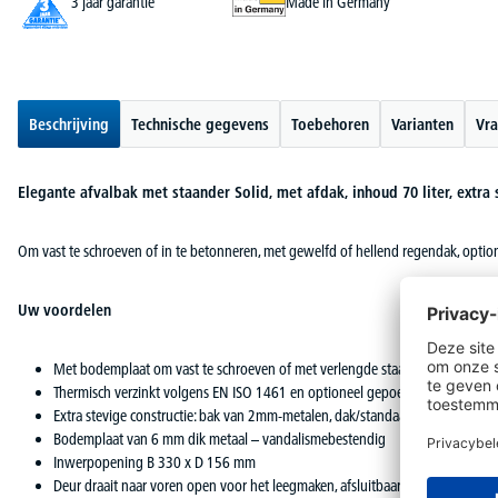
3 jaar garantie
Made in Germany
Beschrijving
Technische gegevens
Toebehoren
Varianten
Vra
Elegante afvalbak met staander Solid, met afdak, inhoud 70 liter, extr
Om vast te schroeven of in te betonneren, met gewelfd of hellend regendak, optio
Uw voordelen
Met bodemplaat om vast te schroeven of met verlengde staander om in te b
Thermisch verzinkt volgens EN ISO 1461 en optioneel gepoedercoat, verkrijgb
Extra stevige constructie: bak van 2mm-metalen, dak/standaard van 8mm-me
Bodemplaat van 6 mm dik metaal – vandalismebestendig
Inwerpopening B 330 x D 156 mm
Deur draait naar voren open voor het leegmaken, afsluitbaar met driehoekslo