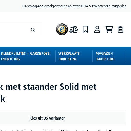
Directkoop
Aanspreekpartner
Newsletter
DELTA-V Projecten
Nieuwigheden
KLEEDRUIMTES + GARDEROBE-
WERKPLAATS-
MAGAZIJN-
INRICHTING
INRICHTING
INRICHTING
k met staander Solid met
ak
Kies uit 35 varianten