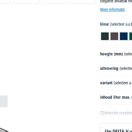
Elegante afvalbak me
Meer informatie
kleur
(selecteer a.u.
antracietgrijs RA
antraciet i
koba
hoogte (mm)
(sele
uitvoering
(selectee
variant
(selecteer a.
inhoud liter max. 
Selectie resett
Uw DELTA-V v