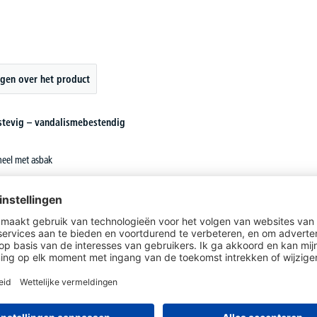
gen over het product
a stevig – vandalismebestendig
neel met asbak
etonneren
aar in veel verschillende kleuren
talen,
t