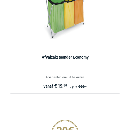
y
Systeem-afvalemmers
8 varianten om uit te kiezen
€
49,
50
vanaf
i. p. v.
€
59,-
20€ korting verzekeren