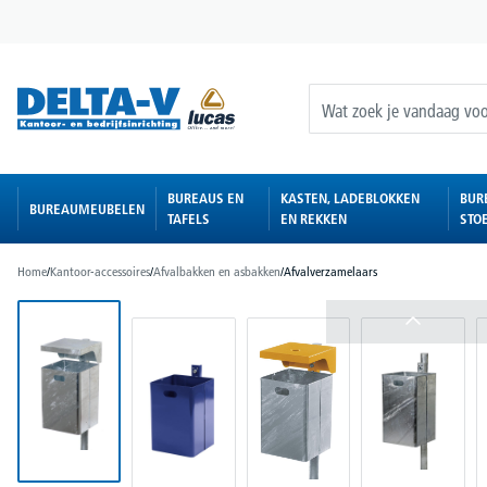
oekopdracht
Ga naar de hoofdnavigatie
BUREAUS EN
KASTEN, LADEBLOKKEN
BUR
BUREAUMEUBELEN
TAFELS
EN REKKEN
STO
Home
/
Kantoor-accessoires
/
Afvalbakken en asbakken
/
Afvalverzamelaars
Afbeeldingengalerij overslaan