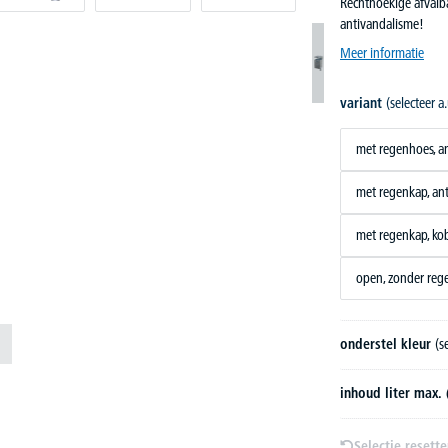
Rechthoekige afvalba
antivandalisme!
Meer informatie
variant
(selecteer a.
met regenhoes, an
met regenkap, ant
met regenkap, k
open, zonder reg
onderstel kleur
(s
inhoud liter max. 
Selectie resett