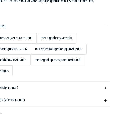
k, de afvalverzamelaar voor dagelijks gebruik van 1,5 mm dik metalen,
u.b.)
traciet ijzer mica DB 703
met regenhoes, verzinkt
racietgrijs RAL 7016
met regenkap, geeloranje RAL 2000
obaltblauw RAL 5013
met regenkap, mosgroen RAL 6005
enhoes
electeer a.u.b.)
(l)
(selecteer a.u.b.)
en