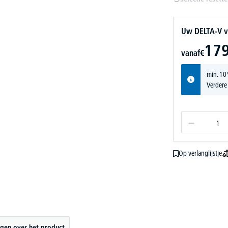
Uw DELTA-V v
179
vanaf
€
min. 10
Verdere
Op verlanglijstje
gen over het product