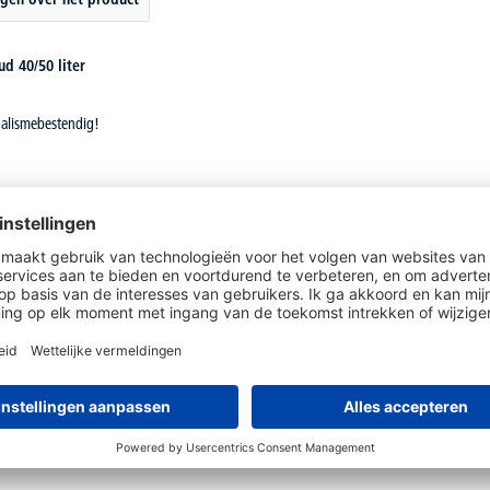
d 40/50 liter
dalismebestendig!
aar in veel verschillende kleuren
l ook gepoedercoat
tgenomen worden