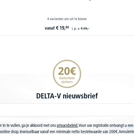
8 varianten om uit te kiezen
€
49,
50
vanaf
i. p. v.
€
59,-
20€ korting verzekeren
DELTA-V nieuwsbrief
r in te vullen, ga je akkoord met ons
privacybeleid.
Voor uw registratie ontvangt u een
online shop. Inwisselbaar vanaf een minimale netto bestelwaarde van 200€. Annuler