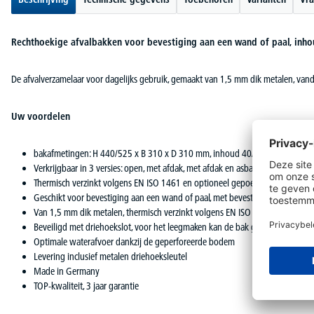
Rechthoekige afvalbakken voor bevestiging aan een wand of paal, inhou
De afvalverzamelaar voor dagelijks gebruik, gemaakt van 1,5 mm dik metalen, van
Uw voordelen
bakafmetingen: H 440/525 x B 310 x D 310 mm, inhoud 40/50 liter
Verkrijgbaar in 3 versies: open, met afdak, met afdak en asbak
Thermisch verzinkt volgens EN ISO 1461 en optioneel gepoedercoat, verkrijgb
Geschikt voor bevestiging aan een wand of paal, met bevestigingsrail
Van 1,5 mm dik metalen, thermisch verzinkt volgens EN ISO 1461, optionee
Beveiligd met driehoekslot, voor het leegmaken kan de bak gedraaid en ui
Optimale waterafvoer dankzij de geperforeerde bodem
Levering inclusief metalen driehoeksleutel
Made in Germany
TOP-kwaliteit, 3 jaar garantie