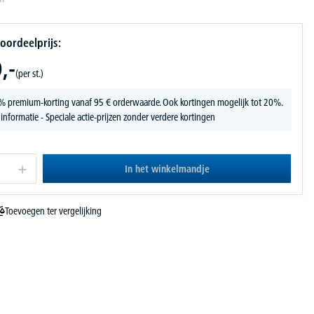
oordeelprijs:
,-
(per st.)
% premium-korting vanaf 95 € orderwaarde. Ook kortingen mogelijk tot 20%.
 informatie
- Speciale actie-prijzen zonder verdere kortingen
In het winkelmandje
Toevoegen ter vergelijking