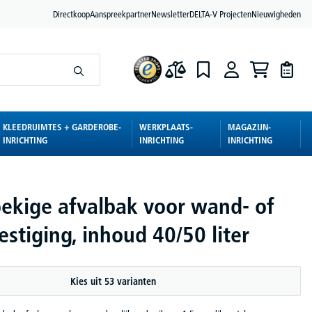
Directkoop
Aanspreekpartner
Newsletter
DELTA-V Projecten
Nieuwigheden
KLEEDRUIMTES + GARDEROBE-
WERKPLAATS-
MAGAZIJN-
INRICHTING
INRICHTING
INRICHTING
ekige afvalbak voor wand- of
stiging, inhoud 40/50 liter
Kies uit 53 varianten